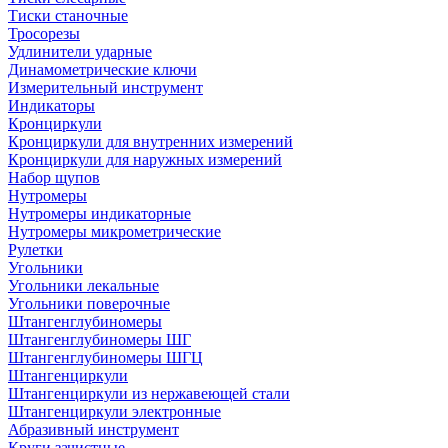
Тиски станочные
Тросорезы
Удлинители ударные
Динамометрические ключи
Измерительный инструмент
Индикаторы
Кронциркули
Кронциркули для внутренних измерений
Кронциркули для наружных измерений
Набор щупов
Нутромеры
Нутромеры индикаторные
Нутромеры микрометрические
Рулетки
Угольники
Угольники лекальные
Угольники поверочные
Штангенглубиномеры
Штангенглубиномеры ШГ
Штангенглубиномеры ШГЦ
Штангенциркули
Штангенциркули из нержавеющей стали
Штангенциркули электронные
Абразивный инструмент
Круги зачистные