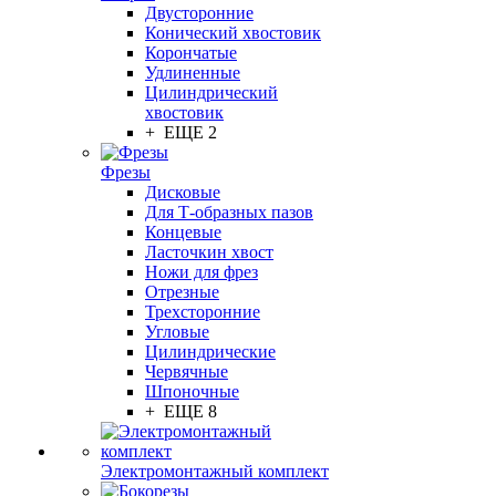
Двусторонние
Конический хвостовик
Корончатые
Удлиненные
Цилиндрический
хвостовик
+ ЕЩЕ 2
Фрезы
Дисковые
Для Т-образных пазов
Концевые
Ласточкин хвост
Ножи для фрез
Отрезные
Трехсторонние
Угловые
Цилиндрические
Червячные
Шпоночные
+ ЕЩЕ 8
Электромонтажный комплект