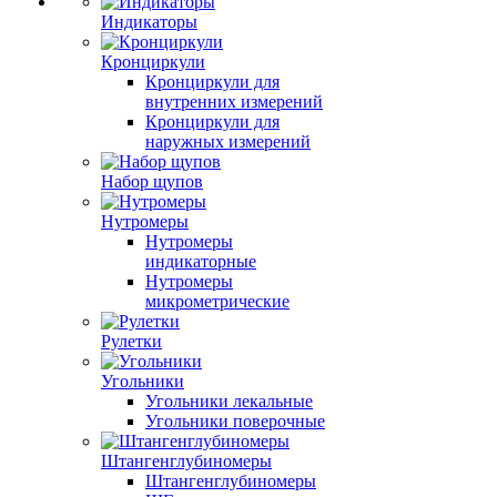
Индикаторы
Кронциркули
Кронциркули для
внутренних измерений
Кронциркули для
наружных измерений
Набор щупов
Нутромеры
Нутромеры
индикаторные
Нутромеры
микрометрические
Рулетки
Угольники
Угольники лекальные
Угольники поверочные
Штангенглубиномеры
Штангенглубиномеры