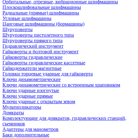
Орбитальные, отрезные, вибрационные шлифмашины
Плоскошлифовальные шлифмашины
Радиальные (прямые) шлифмашины
Угловые шлифмашины
Цанговые шлифмашины (бормашины)
Шуруповерты
Шуруповерты пистолетного типа
Шуруповерты прямого типа
Гидравлический инструмент
Гайковерты и болтовой инструмент
Гайковерты гидравлические
Гайковерты гидравлические кассетные
Гайкодержатели магнитные
Головки торцевые ударные для гайковерта
Ключи динамометрические
Ключи динамометрические со встроенным храповиком
Ключи ударные изогнутые
Ключи ударные прямые
Ключи ударные с открытым зевом
Мультипликаторы
Домкраты
Комплектующие для домкратов, гидравлических станций,
съемников
Адаптеры для манометров
Баки дополнительные