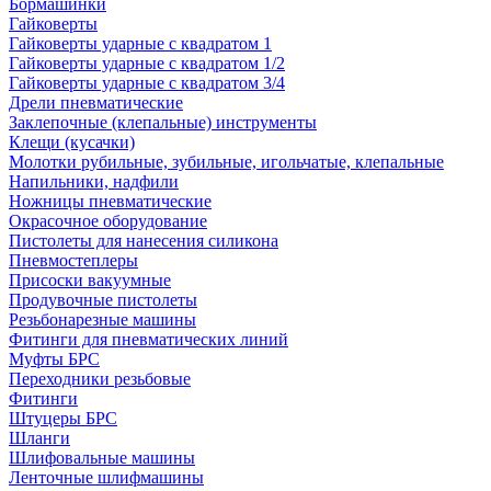
Бормашинки
Гайковерты
Гайковерты ударные с квадратом 1
Гайковерты ударные с квадратом 1/2
Гайковерты ударные с квадратом 3/4
Дрели пневматические
Заклепочные (клепальные) инструменты
Клещи (кусачки)
Молотки рубильные, зубильные, игольчатые, клепальные
Напильники, надфили
Ножницы пневматические
Окрасочное оборудование
Пистолеты для нанесения силикона
Пневмостеплеры
Присоски вакуумные
Продувочные пистолеты
Резьбонарезные машины
Фитинги для пневматических линий
Муфты БРС
Переходники резьбовые
Фитинги
Штуцеры БРС
Шланги
Шлифовальные машины
Ленточные шлифмашины