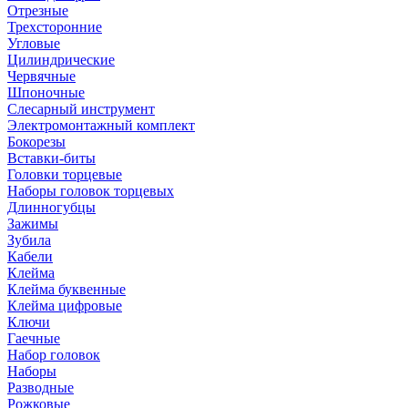
Отрезные
Трехсторонние
Угловые
Цилиндрические
Червячные
Шпоночные
Слесарный инструмент
Электромонтажный комплект
Бокорезы
Вставки-биты
Головки торцевые
Наборы головок торцевых
Длинногубцы
Зажимы
Зубила
Кабели
Клейма
Клейма буквенные
Клейма цифровые
Ключи
Гаечные
Набор головок
Наборы
Разводные
Рожковые