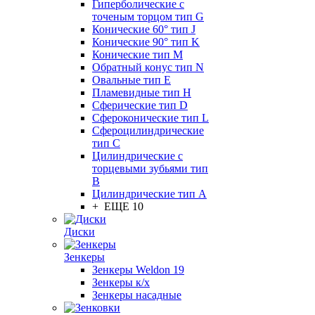
Гиперболические с
точеным торцом тип G
Конические 60° тип J
Конические 90° тип K
Конические тип M
Обратный конус тип N
Овальные тип E
Пламевидные тип H
Сферические тип D
Сфероконические тип L
Сфероцилиндрические
тип C
Цилиндрические с
торцевыми зубьями тип
B
Цилиндрические тип А
+ ЕЩЕ 10
Диски
Зенкеры
Зенкеры Weldon 19
Зенкеры к/х
Зенкеры насадные