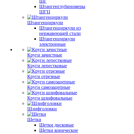
ШГ
Штангенглубиномеры
ШГЦ
Штангенциркули
Штангенциркули из
нержавеющей стали
Штангенциркули
электронные
Круги зачистные
Круги лепестковые
Круги отрезные
Круги самозацепные
Круги шлифовальные
Шлифголовки
Щетки
Щетки дисковые
Щетки конические