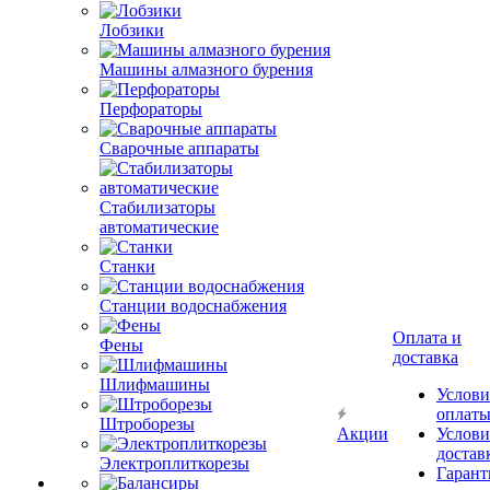
Лобзики
Машины алмазного бурения
Перфораторы
Сварочные аппараты
Стабилизаторы
автоматические
Станки
Станции водоснабжения
Оплата и
Фены
доставка
Шлифмашины
Услови
оплат
Штроборезы
Акции
Услови
достав
Электроплиткорезы
Гарант