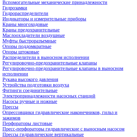
Вспомогательные механические принадлежности
Гидрозамки
Гидрораспределители
Индикаторы и измерительные приборы
Краны многоходовые
Краны предохранительные
Маслоохладители воздушные
Муфты быстроразъемные
Опоры поддомкратные
Опоры штоковые
Распределители в выносном исполнении
Регулировочно-предохранительные клапаны
Регулировочно-предохранительные клапаны в выносном
исполнении
Рукава высокого давления
Устройства подготовки воздуха
Фитинги соединительные
Электропринадлежности насосных станций
Насосы ручные и ножные
Прессы
Опрессовщики гидравлические наконечников, гильз и
зажимов
Перфораторы листовые
Пресс-перфораторы гидравлические с выносным насосом
Прессы гидравлические вертикальные