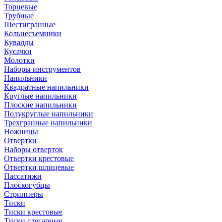
Торцевые
Трубные
Шестигранные
Кольцесъемники
Кувалды
Кусачки
Молотки
Наборы инструментов
Напильники
Квадратные напильники
Круглые напильники
Плоские напильники
Полукруглые напильники
Трехгранные напильники
Ножницы
Отвертки
Наборы отверток
Отвертки крестовые
Отвертки шлицевые
Пассатижи
Плоскогубцы
Стрипперы
Тиски
Тиски крестовые
Тиски слесарные