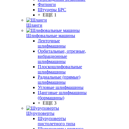
Фитинги
Штуцеры БРС
+ ЕЩЕ 1
Шланги
Шлифовальные машины
Ленточные
шлифмашины
Орбитальные, отрезные,
вибрационные
шлифмашины
Плоскошлифовальные
шлифмашины
Радиальные (прямые)
шлифмашины
Угловые шлифмашины
Цанговые шлифмашины
(бормашины)
+ ЕЩЕ 3
Шуруповерты
Шуруповерты
пистолетного типа
Шуруповерты прямого