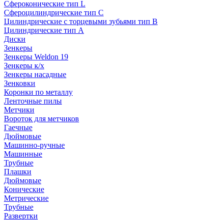
Сфероконические тип L
Сфероцилиндрические тип C
Цилиндрические с торцевыми зубьями тип B
Цилиндрические тип А
Диски
Зенкеры
Зенкеры Weldon 19
Зенкеры к/х
Зенкеры насадные
Зенковки
Коронки по металлу
Ленточные пилы
Метчики
Вороток для метчиков
Гаечные
Дюймовые
Машинно-ручные
Машинные
Трубные
Плашки
Дюймовые
Конические
Метрические
Трубные
Развертки