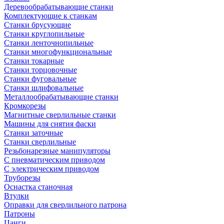
Деревообрабатывающие станки
Комплектующие к станкам
Станки брусующие
Станки круглопильные
Станки ленточнопильные
Станки многофункциональные
Станки токарные
Станки торцовочные
Станки фуговальные
Станки шлифовальные
Металлообрабатывающие станки
Кромкорезы
Магнитные сверлильные станки
Машины для снятия фаски
Станки заточные
Станки сверлильные
Резьбонарезные манипуляторы
С пневматическим приводом
С электрическим приводом
Труборезы
Оснастка станочная
Втулки
Оправки для сверлильного патрона
Патроны
Цанги