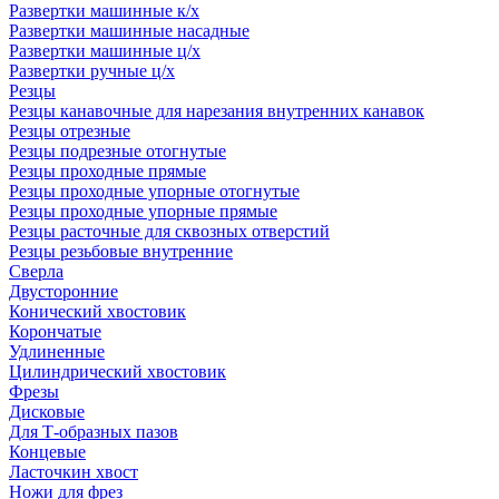
Развертки машинные к/х
Развертки машинные насадные
Развертки машинные ц/х
Развертки ручные ц/х
Резцы
Резцы канавочные для нарезания внутренних канавок
Резцы отрезные
Резцы подрезные отогнутые
Резцы проходные прямые
Резцы проходные упорные отогнутые
Резцы проходные упорные прямые
Резцы расточные для сквозных отверстий
Резцы резьбовые внутренние
Сверла
Двусторонние
Конический хвостовик
Корончатые
Удлиненные
Цилиндрический хвостовик
Фрезы
Дисковые
Для Т-образных пазов
Концевые
Ласточкин хвост
Ножи для фрез