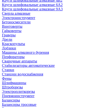
Круги шлифовальные алмазные 4В2
Круги шлифовальные алмазные 6A2
Круги шлифовальные алмазные 9А3
Сверла алмазные
Электроинструмент
Бетоносмесители
Винтоверты
Гайковерты
Граверы
Дрели
Краскопульты
Лобзики
Машины алмазного бурения
Перфораторы
Сварочные аппараты
Стабилизаторы автоматические
Станки
Станции водоснабжения
Фены
Шлифмашины
Штроборезы
Электроплиткорезы
Пневмоинструмент
Балансиры
Балансиры тросовые