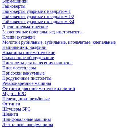
Бормашинки
Гайковерты
Гайковерты ударные с квадратом 1
Гайковерты ударные с квадратом 1/2
Гайковерты ударные с квадратом 3/4
Дрели пневматические
Заклепочные (клепальные) инструменты
Клещи (кусачки)
Молотки рубильные, зубильные, игольчатые, клепальные
Напильники, надфили
Ножницы пневматические
Окрасочное оборудование
Пистолеты для нанесения силикона
Пневмостеплеры
Присоски вакуумные
Продувочные пистолеты
Резьбонарезные машины
Фитинги для пневматических линий
Муфты БРС
Переходники резьбовые
Фитинги
Штуцеры БРС
Шланги
Шлифовальные машины
Ленточные шлифмашины