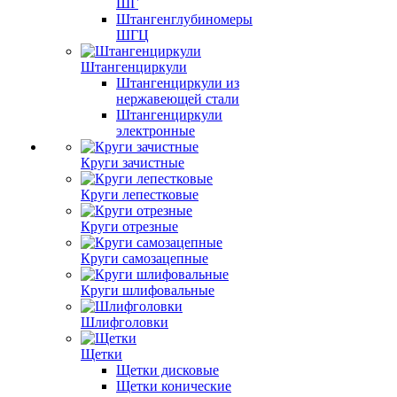
ШГ
Штангенглубиномеры
ШГЦ
Штангенциркули
Штангенциркули из
нержавеющей стали
Штангенциркули
электронные
Круги зачистные
Круги лепестковые
Круги отрезные
Круги самозацепные
Круги шлифовальные
Шлифголовки
Щетки
Щетки дисковые
Щетки конические