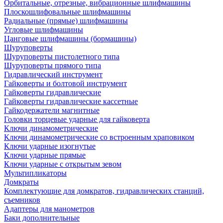
Орбитальные, отрезные, вибрационные шлифмашины
Плоскошлифовальные шлифмашины
Радиальные (прямые) шлифмашины
Угловые шлифмашины
Цанговые шлифмашины (бормашины)
Шуруповерты
Шуруповерты пистолетного типа
Шуруповерты прямого типа
Гидравлический инструмент
Гайковерты и болтовой инструмент
Гайковерты гидравлические
Гайковерты гидравлические кассетные
Гайкодержатели магнитные
Головки торцевые ударные для гайковерта
Ключи динамометрические
Ключи динамометрические со встроенным храповиком
Ключи ударные изогнутые
Ключи ударные прямые
Ключи ударные с открытым зевом
Мультипликаторы
Домкраты
Комплектующие для домкратов, гидравлических станций,
съемников
Адаптеры для манометров
Баки дополнительные