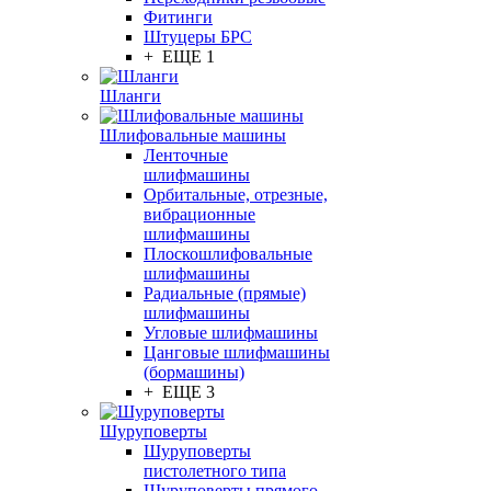
Фитинги
Штуцеры БРС
+ ЕЩЕ 1
Шланги
Шлифовальные машины
Ленточные
шлифмашины
Орбитальные, отрезные,
вибрационные
шлифмашины
Плоскошлифовальные
шлифмашины
Радиальные (прямые)
шлифмашины
Угловые шлифмашины
Цанговые шлифмашины
(бормашины)
+ ЕЩЕ 3
Шуруповерты
Шуруповерты
пистолетного типа
Шуруповерты прямого