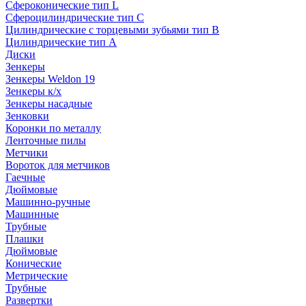
Сфероконические тип L
Сфероцилиндрические тип C
Цилиндрические с торцевыми зубьями тип B
Цилиндрические тип А
Диски
Зенкеры
Зенкеры Weldon 19
Зенкеры к/х
Зенкеры насадные
Зенковки
Коронки по металлу
Ленточные пилы
Метчики
Вороток для метчиков
Гаечные
Дюймовые
Машинно-ручные
Машинные
Трубные
Плашки
Дюймовые
Конические
Метрические
Трубные
Развертки