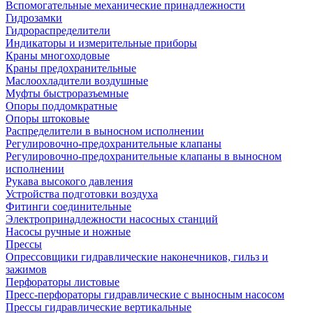
Вспомогательные механические принадлежности
Гидрозамки
Гидрораспределители
Индикаторы и измерительные приборы
Краны многоходовые
Краны предохранительные
Маслоохладители воздушные
Муфты быстроразъемные
Опоры поддомкратные
Опоры штоковые
Распределители в выносном исполнении
Регулировочно-предохранительные клапаны
Регулировочно-предохранительные клапаны в выносном
исполнении
Рукава высокого давления
Устройства подготовки воздуха
Фитинги соединительные
Электропринадлежности насосных станций
Насосы ручные и ножные
Прессы
Опрессовщики гидравлические наконечников, гильз и
зажимов
Перфораторы листовые
Пресс-перфораторы гидравлические с выносным насосом
Прессы гидравлические вертикальные