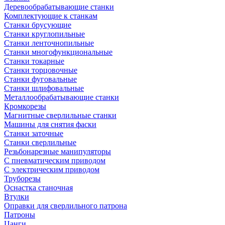
Деревообрабатывающие станки
Комплектующие к станкам
Станки брусующие
Станки круглопильные
Станки ленточнопильные
Станки многофункциональные
Станки токарные
Станки торцовочные
Станки фуговальные
Станки шлифовальные
Металлообрабатывающие станки
Кромкорезы
Магнитные сверлильные станки
Машины для снятия фаски
Станки заточные
Станки сверлильные
Резьбонарезные манипуляторы
С пневматическим приводом
С электрическим приводом
Труборезы
Оснастка станочная
Втулки
Оправки для сверлильного патрона
Патроны
Цанги