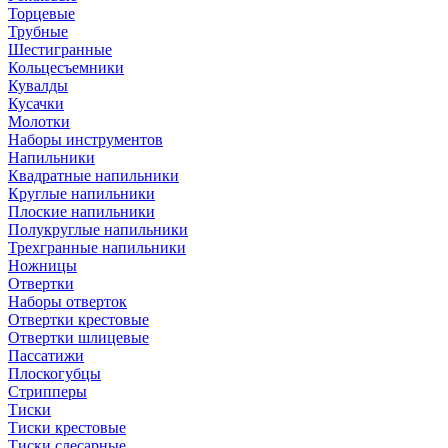
Торцевые
Трубные
Шестигранные
Кольцесъемники
Кувалды
Кусачки
Молотки
Наборы инструментов
Напильники
Квадратные напильники
Круглые напильники
Плоские напильники
Полукруглые напильники
Трехгранные напильники
Ножницы
Отвертки
Наборы отверток
Отвертки крестовые
Отвертки шлицевые
Пассатижи
Плоскогубцы
Стрипперы
Тиски
Тиски крестовые
Тиски слесарные