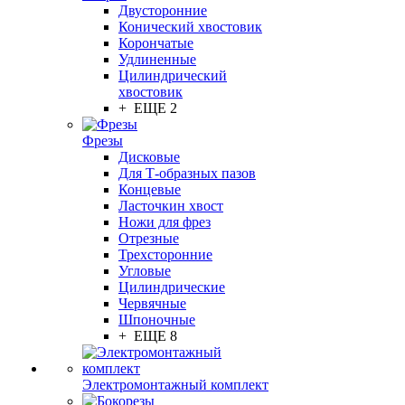
Двусторонние
Конический хвостовик
Корончатые
Удлиненные
Цилиндрический
хвостовик
+ ЕЩЕ 2
Фрезы
Дисковые
Для Т-образных пазов
Концевые
Ласточкин хвост
Ножи для фрез
Отрезные
Трехсторонние
Угловые
Цилиндрические
Червячные
Шпоночные
+ ЕЩЕ 8
Электромонтажный комплект