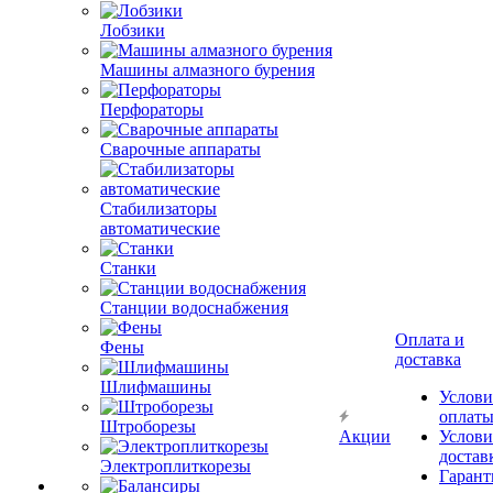
Лобзики
Машины алмазного бурения
Перфораторы
Сварочные аппараты
Стабилизаторы
автоматические
Станки
Станции водоснабжения
Оплата и
Фены
доставка
Шлифмашины
Услови
оплат
Штроборезы
Акции
Услови
достав
Электроплиткорезы
Гарант