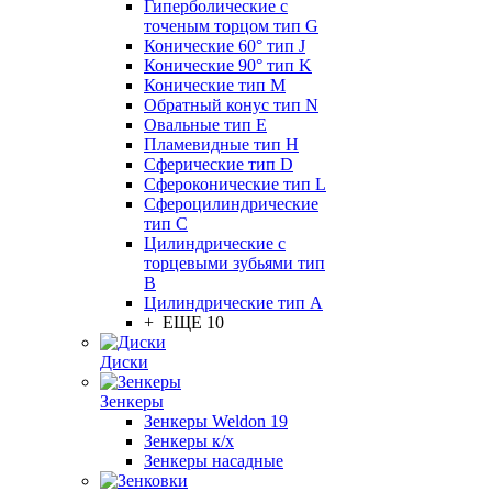
Гиперболические с
точеным торцом тип G
Конические 60° тип J
Конические 90° тип K
Конические тип M
Обратный конус тип N
Овальные тип E
Пламевидные тип H
Сферические тип D
Сфероконические тип L
Сфероцилиндрические
тип C
Цилиндрические с
торцевыми зубьями тип
B
Цилиндрические тип А
+ ЕЩЕ 10
Диски
Зенкеры
Зенкеры Weldon 19
Зенкеры к/х
Зенкеры насадные