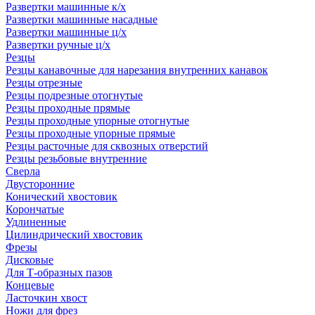
Развертки машинные к/х
Развертки машинные насадные
Развертки машинные ц/х
Развертки ручные ц/х
Резцы
Резцы канавочные для нарезания внутренних канавок
Резцы отрезные
Резцы подрезные отогнутые
Резцы проходные прямые
Резцы проходные упорные отогнутые
Резцы проходные упорные прямые
Резцы расточные для сквозных отверстий
Резцы резьбовые внутренние
Сверла
Двусторонние
Конический хвостовик
Корончатые
Удлиненные
Цилиндрический хвостовик
Фрезы
Дисковые
Для Т-образных пазов
Концевые
Ласточкин хвост
Ножи для фрез