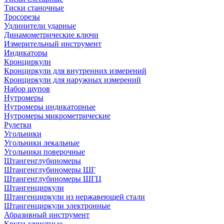
Тиски станочные
Тросорезы
Удлинители ударные
Динамометрические ключи
Измерительный инструмент
Индикаторы
Кронциркули
Кронциркули для внутренних измерений
Кронциркули для наружных измерений
Набор щупов
Нутромеры
Нутромеры индикаторные
Нутромеры микрометрические
Рулетки
Угольники
Угольники лекальные
Угольники поверочные
Штангенглубиномеры
Штангенглубиномеры ШГ
Штангенглубиномеры ШГЦ
Штангенциркули
Штангенциркули из нержавеющей стали
Штангенциркули электронные
Абразивный инструмент
Круги зачистные