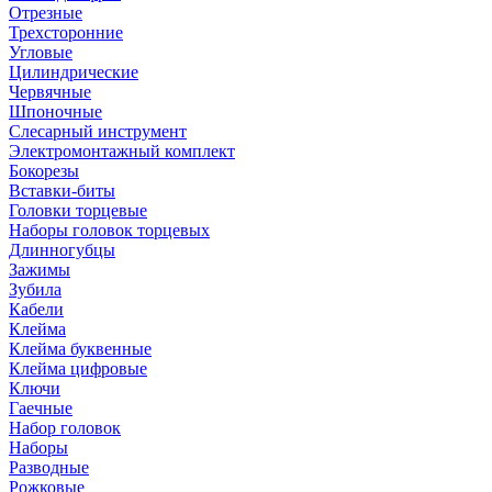
Отрезные
Трехсторонние
Угловые
Цилиндрические
Червячные
Шпоночные
Слесарный инструмент
Электромонтажный комплект
Бокорезы
Вставки-биты
Головки торцевые
Наборы головок торцевых
Длинногубцы
Зажимы
Зубила
Кабели
Клейма
Клейма буквенные
Клейма цифровые
Ключи
Гаечные
Набор головок
Наборы
Разводные
Рожковые