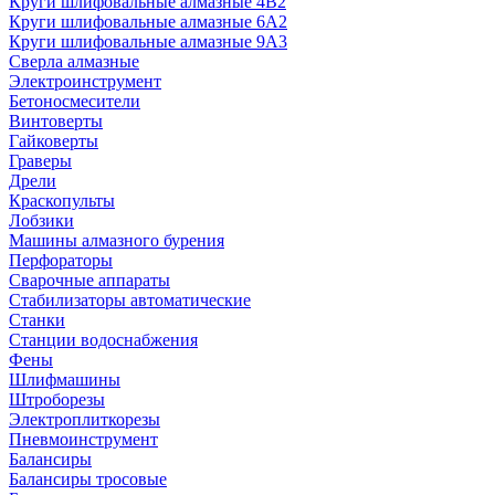
Круги шлифовальные алмазные 4В2
Круги шлифовальные алмазные 6A2
Круги шлифовальные алмазные 9А3
Сверла алмазные
Электроинструмент
Бетоносмесители
Винтоверты
Гайковерты
Граверы
Дрели
Краскопульты
Лобзики
Машины алмазного бурения
Перфораторы
Сварочные аппараты
Стабилизаторы автоматические
Станки
Станции водоснабжения
Фены
Шлифмашины
Штроборезы
Электроплиткорезы
Пневмоинструмент
Балансиры
Балансиры тросовые