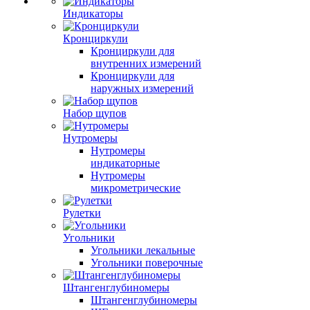
Индикаторы
Кронциркули
Кронциркули для
внутренних измерений
Кронциркули для
наружных измерений
Набор щупов
Нутромеры
Нутромеры
индикаторные
Нутромеры
микрометрические
Рулетки
Угольники
Угольники лекальные
Угольники поверочные
Штангенглубиномеры
Штангенглубиномеры