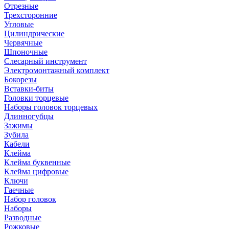
Отрезные
Трехсторонние
Угловые
Цилиндрические
Червячные
Шпоночные
Слесарный инструмент
Электромонтажный комплект
Бокорезы
Вставки-биты
Головки торцевые
Наборы головок торцевых
Длинногубцы
Зажимы
Зубила
Кабели
Клейма
Клейма буквенные
Клейма цифровые
Ключи
Гаечные
Набор головок
Наборы
Разводные
Рожковые