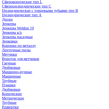
Сфероконические тип L
Сфероцилиндрические тип C
Цилиндрические с торцевыми зубьями тип B
Цилиндрические тип А
Диски
Зенкеры
Зенкеры Weldon 19
Зенкеры к/х
Зенкеры насадные
Зенковки
Коронки по металлу
Ленточные пилы
Метчики
Вороток для метчиков
Гаечные
Дюймовые
Машинно-ручные
Машинные
Трубные
Плашки
Дюймовые
Конические
Метрические
Трубные
Развертки