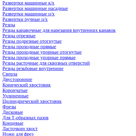
Развертки машинные к/х
Развертки машинные насадные
Развертки машинные ц/х
Развертки ручные ц/х
Резцы
Резцы канавочные для нарезания внутренних канавок
Резцы отрезные
Резцы подрезные отогнутые
Резцы проходные прямые
Резцы проходные упорные отогнутые
Резцы проходные упорные прямые
Резцы расточные для сквозных отверстий
Резцы резьбовые внутренние
Сверла
Двусторонние
Конический хвостовик
Корончатые
Удлиненные
Цилиндрический хвостовик
Фрезы
Дисковые
Для Т-образных пазов
Концевые
Ласточкин хвост
Ножи для фрез