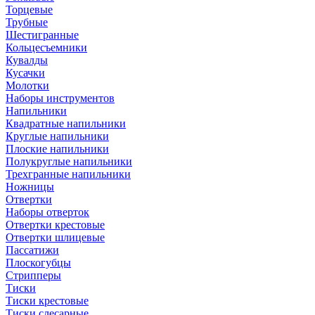
Торцевые
Трубные
Шестигранные
Кольцесъемники
Кувалды
Кусачки
Молотки
Наборы инструментов
Напильники
Квадратные напильники
Круглые напильники
Плоские напильники
Полукруглые напильники
Трехгранные напильники
Ножницы
Отвертки
Наборы отверток
Отвертки крестовые
Отвертки шлицевые
Пассатижи
Плоскогубцы
Стрипперы
Тиски
Тиски крестовые
Тиски слесарные