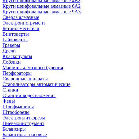
Круги шлифовальные алмазные 4В2
Круги шлифовальные алмазные 6A2
Круги шлифовальные алмазные 9А3
Сверла алмазные
Электроинструмент
Бетоносмесители
Винтоверты
Гайковерты
Граверы
Дрели
Краскопульты
Лобзики
Машины алмазного бурения
Перфораторы
Сварочные аппараты
Стабилизаторы автоматические
Станки
Станции водоснабжения
Фены
Шлифмашины
Штроборезы
Электроплиткорезы
Пневмоинструмент
Балансиры
Балансиры тросовые