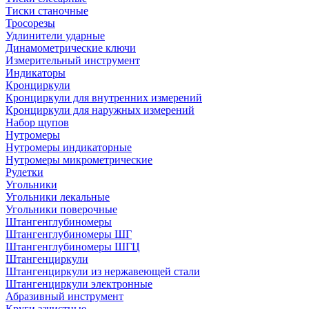
Тиски станочные
Тросорезы
Удлинители ударные
Динамометрические ключи
Измерительный инструмент
Индикаторы
Кронциркули
Кронциркули для внутренних измерений
Кронциркули для наружных измерений
Набор щупов
Нутромеры
Нутромеры индикаторные
Нутромеры микрометрические
Рулетки
Угольники
Угольники лекальные
Угольники поверочные
Штангенглубиномеры
Штангенглубиномеры ШГ
Штангенглубиномеры ШГЦ
Штангенциркули
Штангенциркули из нержавеющей стали
Штангенциркули электронные
Абразивный инструмент
Круги зачистные