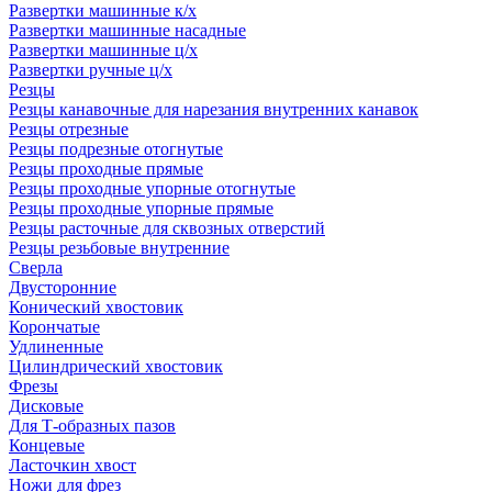
Развертки машинные к/х
Развертки машинные насадные
Развертки машинные ц/х
Развертки ручные ц/х
Резцы
Резцы канавочные для нарезания внутренних канавок
Резцы отрезные
Резцы подрезные отогнутые
Резцы проходные прямые
Резцы проходные упорные отогнутые
Резцы проходные упорные прямые
Резцы расточные для сквозных отверстий
Резцы резьбовые внутренние
Сверла
Двусторонние
Конический хвостовик
Корончатые
Удлиненные
Цилиндрический хвостовик
Фрезы
Дисковые
Для Т-образных пазов
Концевые
Ласточкин хвост
Ножи для фрез