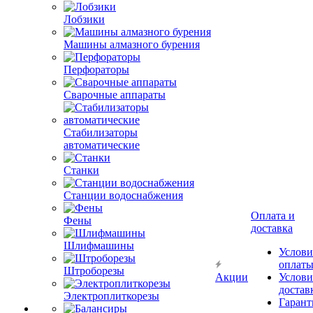
Лобзики
Машины алмазного бурения
Перфораторы
Сварочные аппараты
Стабилизаторы
автоматические
Станки
Станции водоснабжения
Оплата и
Фены
доставка
Шлифмашины
Услови
оплат
Штроборезы
Акции
Услови
достав
Электроплиткорезы
Гарант