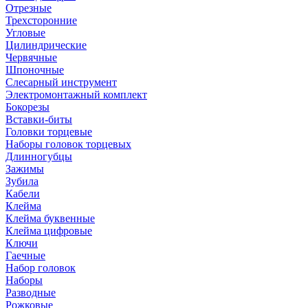
Отрезные
Трехсторонние
Угловые
Цилиндрические
Червячные
Шпоночные
Слесарный инструмент
Электромонтажный комплект
Бокорезы
Вставки-биты
Головки торцевые
Наборы головок торцевых
Длинногубцы
Зажимы
Зубила
Кабели
Клейма
Клейма буквенные
Клейма цифровые
Ключи
Гаечные
Набор головок
Наборы
Разводные
Рожковые