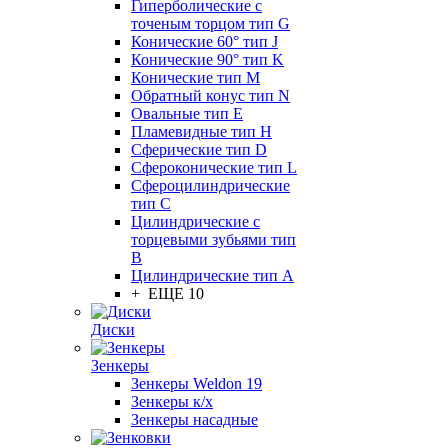
Гиперболические с
точеным торцом тип G
Конические 60° тип J
Конические 90° тип K
Конические тип M
Обратный конус тип N
Овальные тип E
Пламевидные тип H
Сферические тип D
Сфероконические тип L
Сфероцилиндрические
тип C
Цилиндрические с
торцевыми зубьями тип
B
Цилиндрические тип А
+ ЕЩЕ 10
Диски
Зенкеры
Зенкеры Weldon 19
Зенкеры к/х
Зенкеры насадные