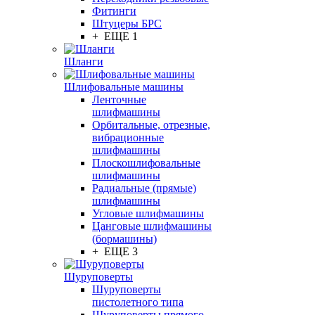
Фитинги
Штуцеры БРС
+ ЕЩЕ 1
Шланги
Шлифовальные машины
Ленточные
шлифмашины
Орбитальные, отрезные,
вибрационные
шлифмашины
Плоскошлифовальные
шлифмашины
Радиальные (прямые)
шлифмашины
Угловые шлифмашины
Цанговые шлифмашины
(бормашины)
+ ЕЩЕ 3
Шуруповерты
Шуруповерты
пистолетного типа
Шуруповерты прямого