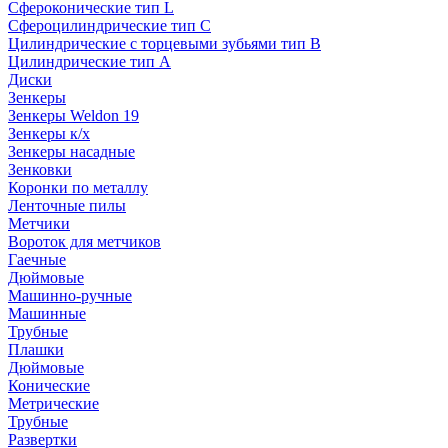
Сфероконические тип L
Сфероцилиндрические тип C
Цилиндрические с торцевыми зубьями тип B
Цилиндрические тип А
Диски
Зенкеры
Зенкеры Weldon 19
Зенкеры к/х
Зенкеры насадные
Зенковки
Коронки по металлу
Ленточные пилы
Метчики
Вороток для метчиков
Гаечные
Дюймовые
Машинно-ручные
Машинные
Трубные
Плашки
Дюймовые
Конические
Метрические
Трубные
Развертки