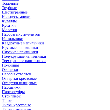
Торцевые
Трубные
Шестигранные
Кольцесъемники
Кувалды
Кусачки
Молотки
Наборы инструментов
Напильники
Квадратные напильники
Круглые напильники
Плоские напильники
Полукруглые напильники
Трехгранные напильники
Ножницы
Отвертки
Наборы отверток
Отвертки крестовые
Отвертки шлицевые
Пассатижи
Плоскогубцы
Стрипперы
Тиски
Тиски крестовые
Тиски слесарные