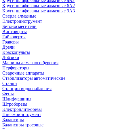
Круги шлифовальные алмазные 4В2
Круги шлифовальные алмазные 6A2
Круги шлифовальные алмазные 9А3
Сверла алмазные
Электроинструмент
Бетоносмесители
Винтоверты
Гайковерты
Граверы
Дрели
Краскопульты
Лобзики
Машины алмазного бурения
Перфораторы
Сварочные аппараты
Стабилизаторы автоматические
Станки
Станции водоснабжения
Фены
Шлифмашины
Штроборезы
Электроплиткорезы
Пневмоинструмент
Балансиры
Балансиры тросовые