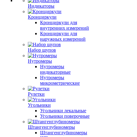
Индикаторы
Кронциркули
Кронциркули для
внутренних измерений
Кронциркули для
наружных измерений
Набор щупов
Нутромеры
Нутромеры
индикаторные
Нутромеры
микрометрические
Рулетки
Угольники
Угольники лекальные
Угольники поверочные
Штангенглубиномеры
Штангенглубиномеры