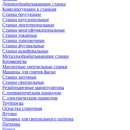
Деревообрабатывающие станки
Комплектующие к станкам
Станки брусующие
Станки круглопильные
Станки ленточнопильные
Станки многофункциональные
Станки токарные
Станки торцовочные
Станки фуговальные
Станки шлифовальные
Металлообрабатывающие станки
Кромкорезы
Магнитные сверлильные станки
Машины для снятия фаски
Станки заточные
Станки сверлильные
Резьбонарезные манипуляторы
С пневматическим приводом
С электрическим приводом
Труборезы
Оснастка станочная
Втулки
Оправки для сверлильного патрона
Патроны
Цанги