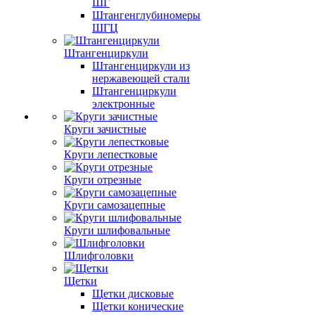
ШГ
Штангенглубиномеры
ШГЦ
Штангенциркули
Штангенциркули из
нержавеющей стали
Штангенциркули
электронные
Круги зачистные
Круги лепестковые
Круги отрезные
Круги самозацепные
Круги шлифовальные
Шлифголовки
Щетки
Щетки дисковые
Щетки конические