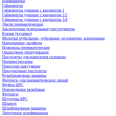
Бормашинки
Гайковерты
Гайковерты ударные с квадратом 1
Гайковерты ударные с квадратом 1/2
Гайковерты ударные с квадратом 3/4
Дрели пневматические
Заклепочные (клепальные) инструменты
Клещи (кусачки)
Молотки рубильные, зубильные, игольчатые, клепальные
Напильники, надфили
Ножницы пневматические
Окрасочное оборудование
Пистолеты для нанесения силикона
Пневмостеплеры
Присоски вакуумные
Продувочные пистолеты
Резьбонарезные машины
Фитинги для пневматических линий
Муфты БРС
Переходники резьбовые
Фитинги
Штуцеры БРС
Шланги
Шлифовальные машины
Ленточные шлифмашины