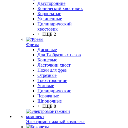
Двусторонние
Конический хвостовик
Корончатые
Удлиненные
Цилиндрический
хвостовик
+ ЕЩЕ 2
Фрезы
Дисковые
Для Т-образных пазов
Концевые
Ласточкин хвост
Ножи для фрез
Отрезные
Трехсторонние
Угловые
Цилиндрические
Червячные
Шпоночные
+ ЕЩЕ 8
Электромонтажный комплект