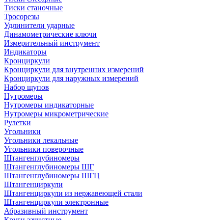
Тиски станочные
Тросорезы
Удлинители ударные
Динамометрические ключи
Измерительный инструмент
Индикаторы
Кронциркули
Кронциркули для внутренних измерений
Кронциркули для наружных измерений
Набор щупов
Нутромеры
Нутромеры индикаторные
Нутромеры микрометрические
Рулетки
Угольники
Угольники лекальные
Угольники поверочные
Штангенглубиномеры
Штангенглубиномеры ШГ
Штангенглубиномеры ШГЦ
Штангенциркули
Штангенциркули из нержавеющей стали
Штангенциркули электронные
Абразивный инструмент
Круги зачистные