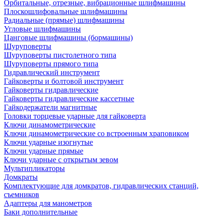
Орбитальные, отрезные, вибрационные шлифмашины
Плоскошлифовальные шлифмашины
Радиальные (прямые) шлифмашины
Угловые шлифмашины
Цанговые шлифмашины (бормашины)
Шуруповерты
Шуруповерты пистолетного типа
Шуруповерты прямого типа
Гидравлический инструмент
Гайковерты и болтовой инструмент
Гайковерты гидравлические
Гайковерты гидравлические кассетные
Гайкодержатели магнитные
Головки торцевые ударные для гайковерта
Ключи динамометрические
Ключи динамометрические со встроенным храповиком
Ключи ударные изогнутые
Ключи ударные прямые
Ключи ударные с открытым зевом
Мультипликаторы
Домкраты
Комплектующие для домкратов, гидравлических станций,
съемников
Адаптеры для манометров
Баки дополнительные