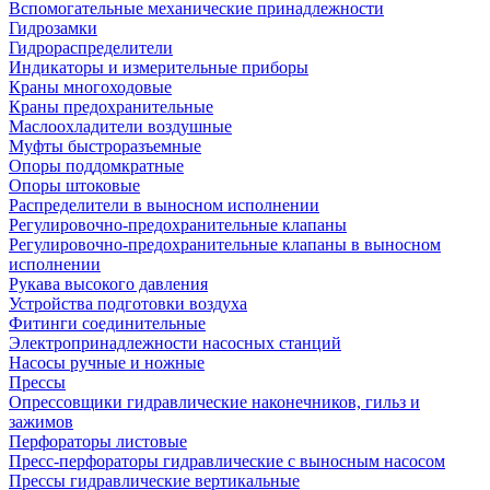
Вспомогательные механические принадлежности
Гидрозамки
Гидрораспределители
Индикаторы и измерительные приборы
Краны многоходовые
Краны предохранительные
Маслоохладители воздушные
Муфты быстроразъемные
Опоры поддомкратные
Опоры штоковые
Распределители в выносном исполнении
Регулировочно-предохранительные клапаны
Регулировочно-предохранительные клапаны в выносном
исполнении
Рукава высокого давления
Устройства подготовки воздуха
Фитинги соединительные
Электропринадлежности насосных станций
Насосы ручные и ножные
Прессы
Опрессовщики гидравлические наконечников, гильз и
зажимов
Перфораторы листовые
Пресс-перфораторы гидравлические с выносным насосом
Прессы гидравлические вертикальные