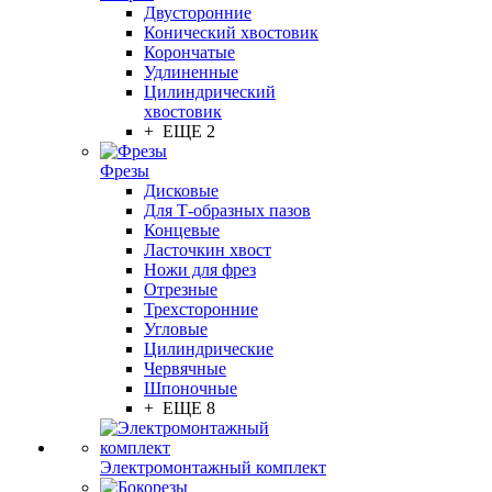
Двусторонние
Конический хвостовик
Корончатые
Удлиненные
Цилиндрический
хвостовик
+ ЕЩЕ 2
Фрезы
Дисковые
Для Т-образных пазов
Концевые
Ласточкин хвост
Ножи для фрез
Отрезные
Трехсторонние
Угловые
Цилиндрические
Червячные
Шпоночные
+ ЕЩЕ 8
Электромонтажный комплект