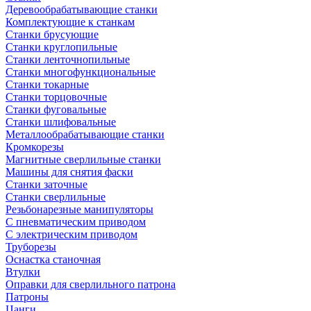
Деревообрабатывающие станки
Комплектующие к станкам
Станки брусующие
Станки круглопильные
Станки ленточнопильные
Станки многофункциональные
Станки токарные
Станки торцовочные
Станки фуговальные
Станки шлифовальные
Металлообрабатывающие станки
Кромкорезы
Магнитные сверлильные станки
Машины для снятия фаски
Станки заточные
Станки сверлильные
Резьбонарезные манипуляторы
С пневматическим приводом
С электрическим приводом
Труборезы
Оснастка станочная
Втулки
Оправки для сверлильного патрона
Патроны
Цанги