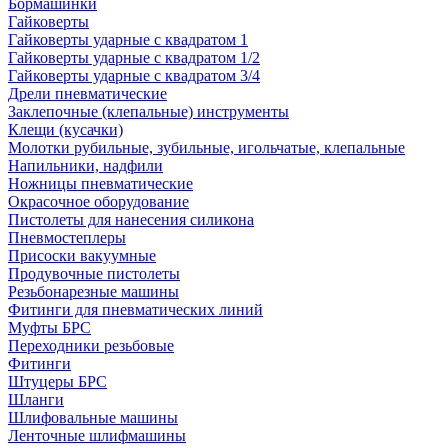
Бормашинки
Гайковерты
Гайковерты ударные с квадратом 1
Гайковерты ударные с квадратом 1/2
Гайковерты ударные с квадратом 3/4
Дрели пневматические
Заклепочные (клепальные) инструменты
Клещи (кусачки)
Молотки рубильные, зубильные, игольчатые, клепальные
Напильники, надфили
Ножницы пневматические
Окрасочное оборудование
Пистолеты для нанесения силикона
Пневмостеплеры
Присоски вакуумные
Продувочные пистолеты
Резьбонарезные машины
Фитинги для пневматических линий
Муфты БРС
Переходники резьбовые
Фитинги
Штуцеры БРС
Шланги
Шлифовальные машины
Ленточные шлифмашины