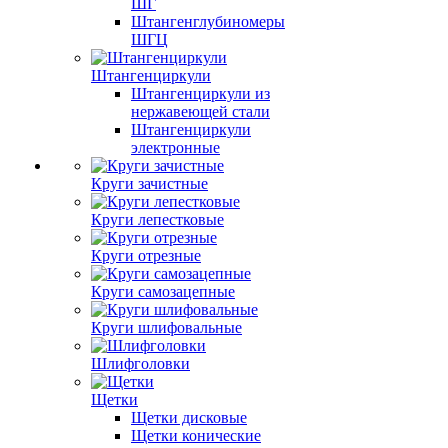
ШГ
Штангенглубиномеры
ШГЦ
Штангенциркули
Штангенциркули из
нержавеющей стали
Штангенциркули
электронные
Круги зачистные
Круги лепестковые
Круги отрезные
Круги самозацепные
Круги шлифовальные
Шлифголовки
Щетки
Щетки дисковые
Щетки конические