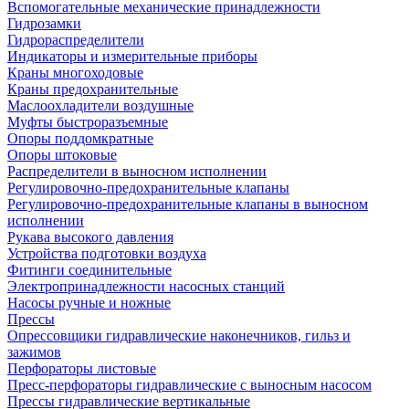
Вспомогательные механические принадлежности
Гидрозамки
Гидрораспределители
Индикаторы и измерительные приборы
Краны многоходовые
Краны предохранительные
Маслоохладители воздушные
Муфты быстроразъемные
Опоры поддомкратные
Опоры штоковые
Распределители в выносном исполнении
Регулировочно-предохранительные клапаны
Регулировочно-предохранительные клапаны в выносном
исполнении
Рукава высокого давления
Устройства подготовки воздуха
Фитинги соединительные
Электропринадлежности насосных станций
Насосы ручные и ножные
Прессы
Опрессовщики гидравлические наконечников, гильз и
зажимов
Перфораторы листовые
Пресс-перфораторы гидравлические с выносным насосом
Прессы гидравлические вертикальные