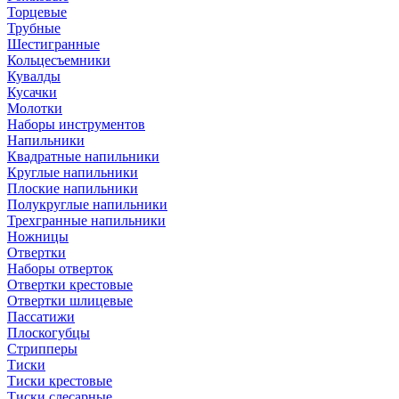
Торцевые
Трубные
Шестигранные
Кольцесъемники
Кувалды
Кусачки
Молотки
Наборы инструментов
Напильники
Квадратные напильники
Круглые напильники
Плоские напильники
Полукруглые напильники
Трехгранные напильники
Ножницы
Отвертки
Наборы отверток
Отвертки крестовые
Отвертки шлицевые
Пассатижи
Плоскогубцы
Стрипперы
Тиски
Тиски крестовые
Тиски слесарные