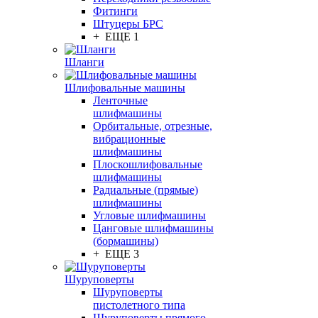
Фитинги
Штуцеры БРС
+ ЕЩЕ 1
Шланги
Шлифовальные машины
Ленточные
шлифмашины
Орбитальные, отрезные,
вибрационные
шлифмашины
Плоскошлифовальные
шлифмашины
Радиальные (прямые)
шлифмашины
Угловые шлифмашины
Цанговые шлифмашины
(бормашины)
+ ЕЩЕ 3
Шуруповерты
Шуруповерты
пистолетного типа
Шуруповерты прямого