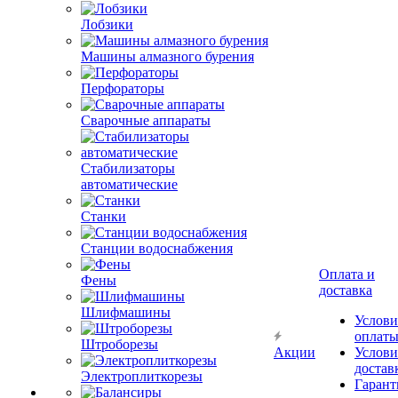
Лобзики
Машины алмазного бурения
Перфораторы
Сварочные аппараты
Стабилизаторы
автоматические
Станки
Станции водоснабжения
Оплата и
Фены
доставка
Шлифмашины
Услови
оплат
Штроборезы
Акции
Услови
достав
Электроплиткорезы
Гарант