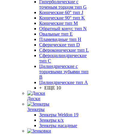
Гиперболические с
точеным торцом тип G
Конические 60° тип J
Конические 90° тип K
Конические тип M
Обратный конус тип N
Овальные тип E
Пламевидные тип H
Сферические тип D
Сфероконические тип L
Сфероцилиндрические
тип C
Цилиндрические с
торцевыми зубьями тип
B
Цилиндрические тип А
+ ЕЩЕ 10
Диски
Зенкеры
Зенкеры Weldon 19
Зенкеры к/х
Зенкеры насадные