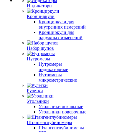
Индикаторы
Кронциркули
Кронциркули для
внутренних измерений
Кронциркули для
наружных измерений
Набор щупов
Нутромеры
Нутромеры
индикаторные
Нутромеры
микрометрические
Рулетки
Угольники
Угольники лекальные
Угольники поверочные
Штангенглубиномеры
Штангенглубиномеры