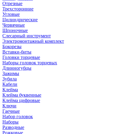
Отрезные
Трехсторонние
Угловые
Цилиндрические
Червячные
Шпоночные
Слесарный инструмент
Электромонтажный комплект
Бокорезы
Вставки-биты
Головки торцевые
Наборы головок торцевых
Длинногубцы
Зажимы
Зубила
Кабели
Клейма
Клейма буквенные
Клейма цифровые
Ключи
Гаечные
Набор головок
Наборы
Разводные
Рожковые