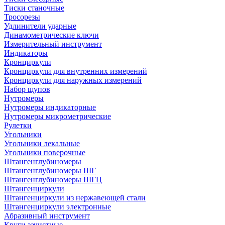
Тиски станочные
Тросорезы
Удлинители ударные
Динамометрические ключи
Измерительный инструмент
Индикаторы
Кронциркули
Кронциркули для внутренних измерений
Кронциркули для наружных измерений
Набор щупов
Нутромеры
Нутромеры индикаторные
Нутромеры микрометрические
Рулетки
Угольники
Угольники лекальные
Угольники поверочные
Штангенглубиномеры
Штангенглубиномеры ШГ
Штангенглубиномеры ШГЦ
Штангенциркули
Штангенциркули из нержавеющей стали
Штангенциркули электронные
Абразивный инструмент
Круги зачистные