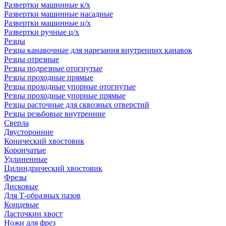
Развертки машинные к/х
Развертки машинные насадные
Развертки машинные ц/х
Развертки ручные ц/х
Резцы
Резцы канавочные для нарезания внутренних канавок
Резцы отрезные
Резцы подрезные отогнутые
Резцы проходные прямые
Резцы проходные упорные отогнутые
Резцы проходные упорные прямые
Резцы расточные для сквозных отверстий
Резцы резьбовые внутренние
Сверла
Двусторонние
Конический хвостовик
Корончатые
Удлиненные
Цилиндрический хвостовик
Фрезы
Дисковые
Для Т-образных пазов
Концевые
Ласточкин хвост
Ножи для фрез