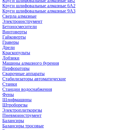
Круги шлифовальные алмазные 4В2
Круги шлифовальные алмазные 6A2
Круги шлифовальные алмазные 9А3
Сверла алмазные
Электроинструмент
Бетоносмесители
Винтоверты
Гайковерты
Граверы
Дрели
Краскопульты
Лобзики
Машины алмазного бурения
Перфораторы
Сварочные аппараты
Стабилизаторы автоматические
Станки
Станции водоснабжения
Фены
Шлифмашины
Штроборезы
Электроплиткорезы
Пневмоинструмент
Балансиры
Балансиры тросовые