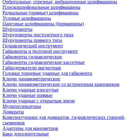
Орбитальные, отрезные, вибрационные шлифмашины
Плоскошлифовальные шлифмашины
Радиальные (прямые) шлифмашины
Угловые шлифмашины
Цанговые шлифмашины (бормашины)
Шуруповерты
Шуруповерты пистолетного типа
Шуруповерты прямого типа
Гидравлический инструмент
Гайковерты и болтовой инструмент
Гайковерты гидравлические
Гайковерты гидравлические кассетные
Гайкодержатели магнитные
Головки торцевые ударные для гайковерта
Ключи динамометрические
Ключи динамометрические со встроенным храповиком
Ключи ударные изогнутые
Ключи ударные прямые
Ключи ударные с открытым зевом
Мультипликаторы
Домкраты
Комплектующие для домкратов, гидравлических станций,
съемников
Адаптеры для манометров
Баки дополнительные