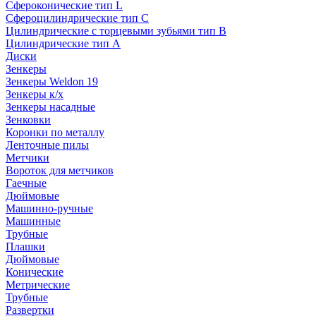
Сфероконические тип L
Сфероцилиндрические тип C
Цилиндрические с торцевыми зубьями тип B
Цилиндрические тип А
Диски
Зенкеры
Зенкеры Weldon 19
Зенкеры к/х
Зенкеры насадные
Зенковки
Коронки по металлу
Ленточные пилы
Метчики
Вороток для метчиков
Гаечные
Дюймовые
Машинно-ручные
Машинные
Трубные
Плашки
Дюймовые
Конические
Метрические
Трубные
Развертки