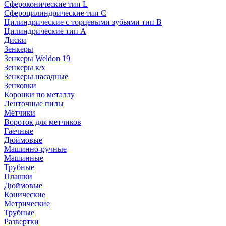
Сфероконические тип L
Сфероцилиндрические тип C
Цилиндрические с торцевыми зубьями тип B
Цилиндрические тип А
Диски
Зенкеры
Зенкеры Weldon 19
Зенкеры к/х
Зенкеры насадные
Зенковки
Коронки по металлу
Ленточные пилы
Метчики
Вороток для метчиков
Гаечные
Дюймовые
Машинно-ручные
Машинные
Трубные
Плашки
Дюймовые
Конические
Метрические
Трубные
Развертки