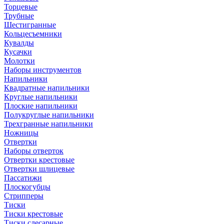
Торцевые
Трубные
Шестигранные
Кольцесъемники
Кувалды
Кусачки
Молотки
Наборы инструментов
Напильники
Квадратные напильники
Круглые напильники
Плоские напильники
Полукруглые напильники
Трехгранные напильники
Ножницы
Отвертки
Наборы отверток
Отвертки крестовые
Отвертки шлицевые
Пассатижи
Плоскогубцы
Стрипперы
Тиски
Тиски крестовые
Тиски слесарные