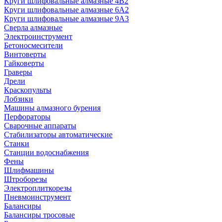
Круги шлифовальные алмазные 4В2
Круги шлифовальные алмазные 6A2
Круги шлифовальные алмазные 9А3
Сверла алмазные
Электроинструмент
Бетоносмесители
Винтоверты
Гайковерты
Граверы
Дрели
Краскопульты
Лобзики
Машины алмазного бурения
Перфораторы
Сварочные аппараты
Стабилизаторы автоматические
Станки
Станции водоснабжения
Фены
Шлифмашины
Штроборезы
Электроплиткорезы
Пневмоинструмент
Балансиры
Балансиры тросовые