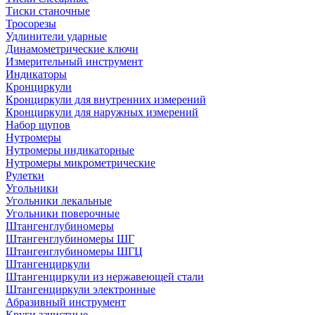
Тиски станочные
Тросорезы
Удлинители ударные
Динамометрические ключи
Измерительный инструмент
Индикаторы
Кронциркули
Кронциркули для внутренних измерений
Кронциркули для наружных измерений
Набор щупов
Нутромеры
Нутромеры индикаторные
Нутромеры микрометрические
Рулетки
Угольники
Угольники лекальные
Угольники поверочные
Штангенглубиномеры
Штангенглубиномеры ШГ
Штангенглубиномеры ШГЦ
Штангенциркули
Штангенциркули из нержавеющей стали
Штангенциркули электронные
Абразивный инструмент
Круги зачистные