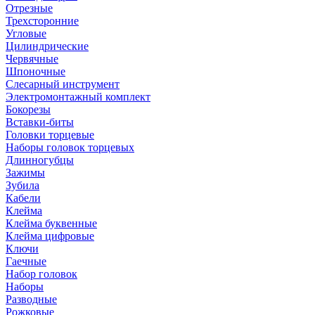
Отрезные
Трехсторонние
Угловые
Цилиндрические
Червячные
Шпоночные
Слесарный инструмент
Электромонтажный комплект
Бокорезы
Вставки-биты
Головки торцевые
Наборы головок торцевых
Длинногубцы
Зажимы
Зубила
Кабели
Клейма
Клейма буквенные
Клейма цифровые
Ключи
Гаечные
Набор головок
Наборы
Разводные
Рожковые