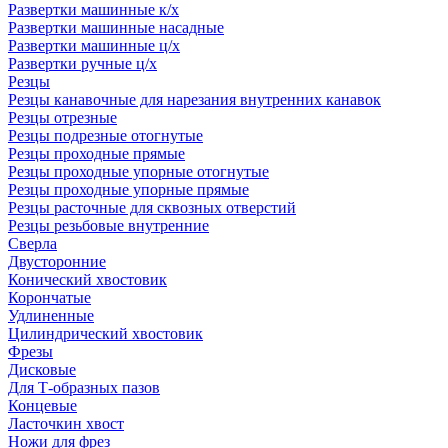
Развертки машинные к/х
Развертки машинные насадные
Развертки машинные ц/х
Развертки ручные ц/х
Резцы
Резцы канавочные для нарезания внутренних канавок
Резцы отрезные
Резцы подрезные отогнутые
Резцы проходные прямые
Резцы проходные упорные отогнутые
Резцы проходные упорные прямые
Резцы расточные для сквозных отверстий
Резцы резьбовые внутренние
Сверла
Двусторонние
Конический хвостовик
Корончатые
Удлиненные
Цилиндрический хвостовик
Фрезы
Дисковые
Для Т-образных пазов
Концевые
Ласточкин хвост
Ножи для фрез