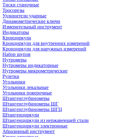
Тиски станочные
Тросорезы
Удлинители ударные
Динамометрические ключи
Измерительный инструмент
Индикаторы
Кронциркули
Кронциркули для внутренних измерений
Кронциркули для наружных измерений
Набор щупов
Нутромеры
Нутромеры индикаторные
Нутромеры микрометрические
Рулетки
Угольники
Угольники лекальные
Угольники поверочные
Штангенглубиномеры
Штангенглубиномеры ШГ
Штангенглубиномеры ШГЦ
Штангенциркули
Штангенциркули из нержавеющей стали
Штангенциркули электронные
Абразивный инструмент
Круги зачистные