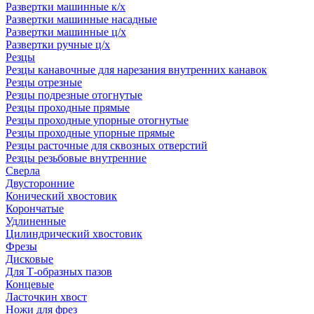
Развертки машинные к/х
Развертки машинные насадные
Развертки машинные ц/х
Развертки ручные ц/х
Резцы
Резцы канавочные для нарезания внутренних канавок
Резцы отрезные
Резцы подрезные отогнутые
Резцы проходные прямые
Резцы проходные упорные отогнутые
Резцы проходные упорные прямые
Резцы расточные для сквозных отверстий
Резцы резьбовые внутренние
Сверла
Двусторонние
Конический хвостовик
Корончатые
Удлиненные
Цилиндрический хвостовик
Фрезы
Дисковые
Для Т-образных пазов
Концевые
Ласточкин хвост
Ножи для фрез