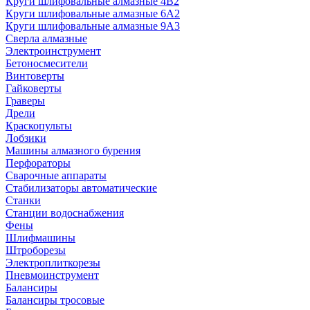
Круги шлифовальные алмазные 4В2
Круги шлифовальные алмазные 6A2
Круги шлифовальные алмазные 9А3
Сверла алмазные
Электроинструмент
Бетоносмесители
Винтоверты
Гайковерты
Граверы
Дрели
Краскопульты
Лобзики
Машины алмазного бурения
Перфораторы
Сварочные аппараты
Стабилизаторы автоматические
Станки
Станции водоснабжения
Фены
Шлифмашины
Штроборезы
Электроплиткорезы
Пневмоинструмент
Балансиры
Балансиры тросовые