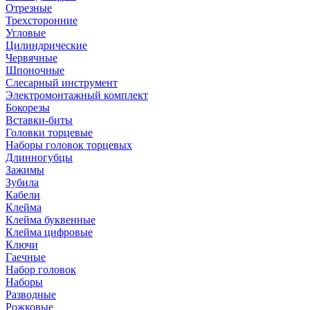
Отрезные
Трехсторонние
Угловые
Цилиндрические
Червячные
Шпоночные
Слесарный инструмент
Электромонтажный комплект
Бокорезы
Вставки-биты
Головки торцевые
Наборы головок торцевых
Длинногубцы
Зажимы
Зубила
Кабели
Клейма
Клейма буквенные
Клейма цифровые
Ключи
Гаечные
Набор головок
Наборы
Разводные
Рожковые