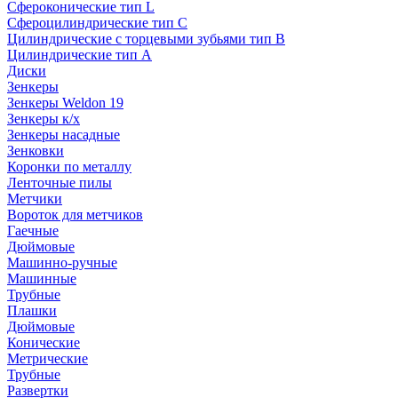
Сфероконические тип L
Сфероцилиндрические тип C
Цилиндрические с торцевыми зубьями тип B
Цилиндрические тип А
Диски
Зенкеры
Зенкеры Weldon 19
Зенкеры к/х
Зенкеры насадные
Зенковки
Коронки по металлу
Ленточные пилы
Метчики
Вороток для метчиков
Гаечные
Дюймовые
Машинно-ручные
Машинные
Трубные
Плашки
Дюймовые
Конические
Метрические
Трубные
Развертки