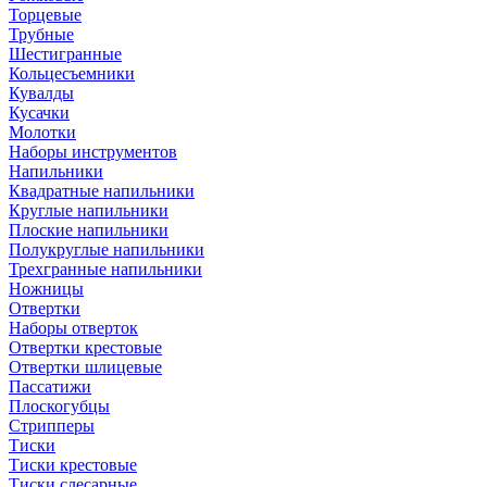
Торцевые
Трубные
Шестигранные
Кольцесъемники
Кувалды
Кусачки
Молотки
Наборы инструментов
Напильники
Квадратные напильники
Круглые напильники
Плоские напильники
Полукруглые напильники
Трехгранные напильники
Ножницы
Отвертки
Наборы отверток
Отвертки крестовые
Отвертки шлицевые
Пассатижи
Плоскогубцы
Стрипперы
Тиски
Тиски крестовые
Тиски слесарные