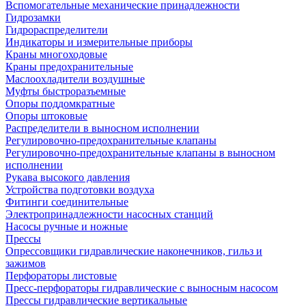
Вспомогательные механические принадлежности
Гидрозамки
Гидрораспределители
Индикаторы и измерительные приборы
Краны многоходовые
Краны предохранительные
Маслоохладители воздушные
Муфты быстроразъемные
Опоры поддомкратные
Опоры штоковые
Распределители в выносном исполнении
Регулировочно-предохранительные клапаны
Регулировочно-предохранительные клапаны в выносном
исполнении
Рукава высокого давления
Устройства подготовки воздуха
Фитинги соединительные
Электропринадлежности насосных станций
Насосы ручные и ножные
Прессы
Опрессовщики гидравлические наконечников, гильз и
зажимов
Перфораторы листовые
Пресс-перфораторы гидравлические с выносным насосом
Прессы гидравлические вертикальные