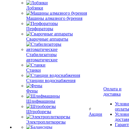
Лобзики
Машины алмазного бурения
Перфораторы
Сварочные аппараты
Стабилизаторы
автоматические
Станки
Станции водоснабжения
Оплата и
Фены
доставка
Шлифмашины
Услови
оплат
Штроборезы
Акции
Услови
достав
Электроплиткорезы
Гарант