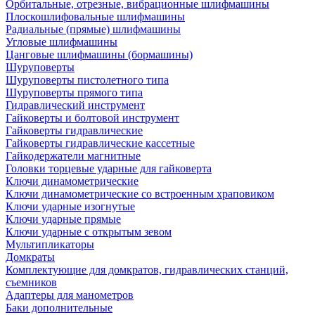
Орбитальные, отрезные, вибрационные шлифмашины
Плоскошлифовальные шлифмашины
Радиальные (прямые) шлифмашины
Угловые шлифмашины
Цанговые шлифмашины (бормашины)
Шуруповерты
Шуруповерты пистолетного типа
Шуруповерты прямого типа
Гидравлический инструмент
Гайковерты и болтовой инструмент
Гайковерты гидравлические
Гайковерты гидравлические кассетные
Гайкодержатели магнитные
Головки торцевые ударные для гайковерта
Ключи динамометрические
Ключи динамометрические со встроенным храповиком
Ключи ударные изогнутые
Ключи ударные прямые
Ключи ударные с открытым зевом
Мультипликаторы
Домкраты
Комплектующие для домкратов, гидравлических станций,
съемников
Адаптеры для манометров
Баки дополнительные