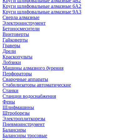
Круги шлифовальные алмазные 4В2
Круги шлифовальные алмазные 6A2
Круги шлифовальные алмазные 9А3
Сверла алмазные
Электроинструмент
Бетоносмесители
Винтоверты
Гайковерты
Граверы
Дрели
Краскопульты
Лобзики
Машины алмазного бурения
Перфораторы
Сварочные аппараты
Стабилизаторы автоматические
Станки
Станции водоснабжения
Фены
Шлифмашины
Штроборезы
Электроплиткорезы
Пневмоинструмент
Балансиры
Балансиры тросовые