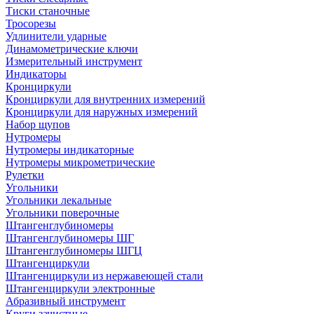
Тиски станочные
Тросорезы
Удлинители ударные
Динамометрические ключи
Измерительный инструмент
Индикаторы
Кронциркули
Кронциркули для внутренних измерений
Кронциркули для наружных измерений
Набор щупов
Нутромеры
Нутромеры индикаторные
Нутромеры микрометрические
Рулетки
Угольники
Угольники лекальные
Угольники поверочные
Штангенглубиномеры
Штангенглубиномеры ШГ
Штангенглубиномеры ШГЦ
Штангенциркули
Штангенциркули из нержавеющей стали
Штангенциркули электронные
Абразивный инструмент
Круги зачистные