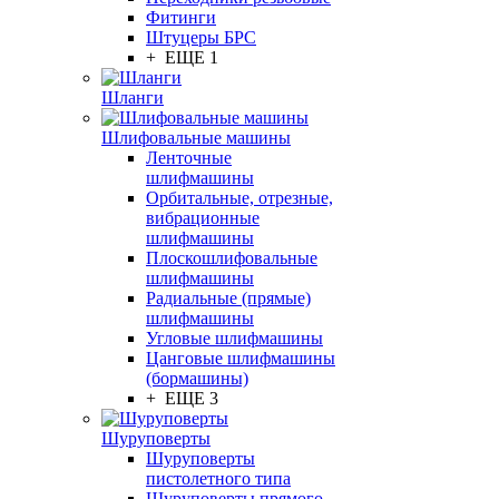
Фитинги
Штуцеры БРС
+ ЕЩЕ 1
Шланги
Шлифовальные машины
Ленточные
шлифмашины
Орбитальные, отрезные,
вибрационные
шлифмашины
Плоскошлифовальные
шлифмашины
Радиальные (прямые)
шлифмашины
Угловые шлифмашины
Цанговые шлифмашины
(бормашины)
+ ЕЩЕ 3
Шуруповерты
Шуруповерты
пистолетного типа
Шуруповерты прямого