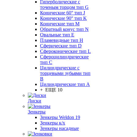
Гиперболические с
точеным торцом тип G
Конические 60° тип J
Конические 90° тип K
Конические тип M
Обратный конус тип N
Овальные тип E
Пламевидные тип H
Сферические тип D
Сфероконические тип L
Сфероцилиндрические
тип C
Цилиндрические с
торцевыми зубьями тип
B
Цилиндрические тип А
+ ЕЩЕ 10
Диски
Зенкеры
Зенкеры Weldon 19
Зенкеры к/х
Зенкеры насадные