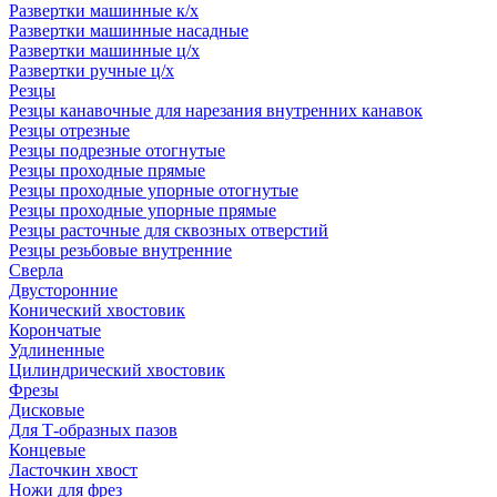
Развертки машинные к/х
Развертки машинные насадные
Развертки машинные ц/х
Развертки ручные ц/х
Резцы
Резцы канавочные для нарезания внутренних канавок
Резцы отрезные
Резцы подрезные отогнутые
Резцы проходные прямые
Резцы проходные упорные отогнутые
Резцы проходные упорные прямые
Резцы расточные для сквозных отверстий
Резцы резьбовые внутренние
Сверла
Двусторонние
Конический хвостовик
Корончатые
Удлиненные
Цилиндрический хвостовик
Фрезы
Дисковые
Для Т-образных пазов
Концевые
Ласточкин хвост
Ножи для фрез