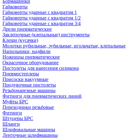
Бормашинки
Гайковерты
Гайковерты ударные с квадратом 1
Гайковерты ударные с квадратом 1/2
Гайковерты ударные с квадратом 3/4
Дрели пневматические
Заклепочные (клепальные) инструменты
Клещи (кусачки)
Молотки рубильные, зубильные, игольчатые, клепальные
Напильники, надфили
Ножницы пневматические
Окрасочное оборудование
Пистолеты для нанесения силикона
Пневмостеплеры
Присоски вакуумные
Продувочные пистолеты
Резьбонарезные машины
Фитинги для пневматических линий
Муфты БРС
Переходники резьбовые
Фитинги
Штуцеры БРС
Шланги
Шлифовальные машины
Ленточные шлифмашины