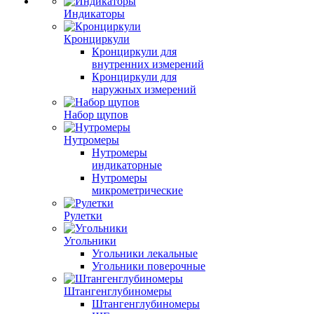
Индикаторы
Кронциркули
Кронциркули для
внутренних измерений
Кронциркули для
наружных измерений
Набор щупов
Нутромеры
Нутромеры
индикаторные
Нутромеры
микрометрические
Рулетки
Угольники
Угольники лекальные
Угольники поверочные
Штангенглубиномеры
Штангенглубиномеры