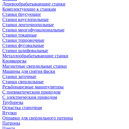
Деревообрабатывающие станки
Комплектующие к станкам
Станки брусующие
Станки круглопильные
Станки ленточнопильные
Станки многофункциональные
Станки токарные
Станки торцовочные
Станки фуговальные
Станки шлифовальные
Металлообрабатывающие станки
Кромкорезы
Магнитные сверлильные станки
Машины для снятия фаски
Станки заточные
Станки сверлильные
Резьбонарезные манипуляторы
С пневматическим приводом
С электрическим приводом
Труборезы
Оснастка станочная
Втулки
Оправки для сверлильного патрона
Патроны
Цанги