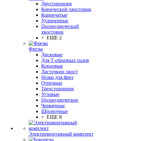
Двусторонние
Конический хвостовик
Корончатые
Удлиненные
Цилиндрический
хвостовик
+ ЕЩЕ 2
Фрезы
Дисковые
Для Т-образных пазов
Концевые
Ласточкин хвост
Ножи для фрез
Отрезные
Трехсторонние
Угловые
Цилиндрические
Червячные
Шпоночные
+ ЕЩЕ 8
Электромонтажный комплект