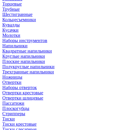
Торцевые
Трубные
Шестигранные
Кольцесъемники
Кувалды
Кусачки
Молотки
Наборы инструментов
Напильники
Квадратные напильники
Круглые напильники
Плоские напильники
Полукруглые напильники
Трехгранные напильники
Ножницы
Отвертки
Наборы отверток
Отвертки крестовые
Отвертки шлицевые
Пассатижи
Плоскогубцы
Стрипперы
Тиски
Тиски крестовые
Тиски слесарные