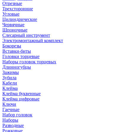
Отрезные
Трехсторонние
Угловые
Цилиндрические
Червячные
Шпоночные
Слесарный инструмент
Электромонтажный комплект
Бокорезы
Вставки-биты
Головки торцевые
Наборы головок торцевых
Длинногубцы
Зажимы
Зубила
Кабели
Клейма
Клейма буквенные
Клейма цифровые
Ключи
Гаечные
Набор головок
Наборы
Разводные
Рожковые