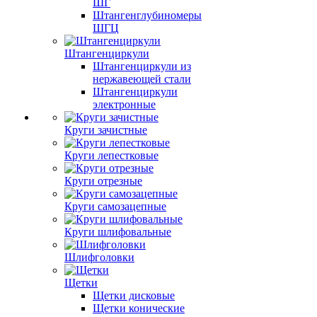
ШГ
Штангенглубиномеры
ШГЦ
Штангенциркули
Штангенциркули из
нержавеющей стали
Штангенциркули
электронные
Круги зачистные
Круги лепестковые
Круги отрезные
Круги самозацепные
Круги шлифовальные
Шлифголовки
Щетки
Щетки дисковые
Щетки конические