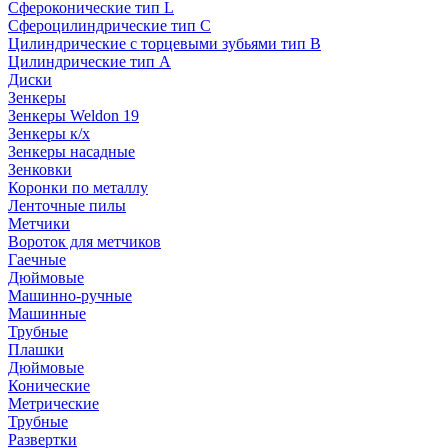
Сфероконические тип L
Сфероцилиндрические тип C
Цилиндрические с торцевыми зубьями тип B
Цилиндрические тип А
Диски
Зенкеры
Зенкеры Weldon 19
Зенкеры к/х
Зенкеры насадные
Зенковки
Коронки по металлу
Ленточные пилы
Метчики
Вороток для метчиков
Гаечные
Дюймовые
Машинно-ручные
Машинные
Трубные
Плашки
Дюймовые
Конические
Метрические
Трубные
Развертки