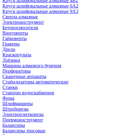
Круги шлифовальные алмазные 4В2
Круги шлифовальные алмазные 6A2
Круги шлифовальные алмазные 9А3
Сверла алмазные
Электроинструмент
Бетоносмесители
Винтоверты
Гайковерты
Граверы
Дрели
Краскопульты
Лобзики
Машины алмазного бурения
Перфораторы
Сварочные аппараты
Стабилизаторы автоматические
Станки
Станции водоснабжения
Фены
Шлифмашины
Штроборезы
Электроплиткорезы
Пневмоинструмент
Балансиры
Балансиры тросовые