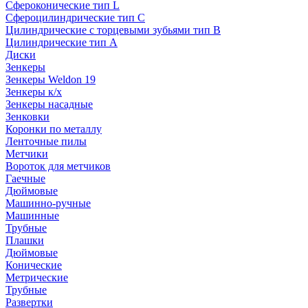
Сфероконические тип L
Сфероцилиндрические тип C
Цилиндрические с торцевыми зубьями тип B
Цилиндрические тип А
Диски
Зенкеры
Зенкеры Weldon 19
Зенкеры к/х
Зенкеры насадные
Зенковки
Коронки по металлу
Ленточные пилы
Метчики
Вороток для метчиков
Гаечные
Дюймовые
Машинно-ручные
Машинные
Трубные
Плашки
Дюймовые
Конические
Метрические
Трубные
Развертки