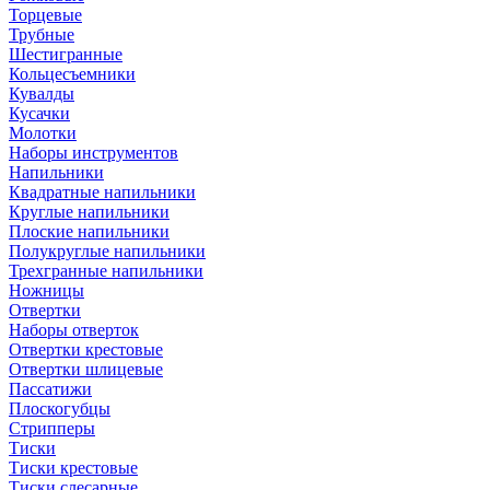
Торцевые
Трубные
Шестигранные
Кольцесъемники
Кувалды
Кусачки
Молотки
Наборы инструментов
Напильники
Квадратные напильники
Круглые напильники
Плоские напильники
Полукруглые напильники
Трехгранные напильники
Ножницы
Отвертки
Наборы отверток
Отвертки крестовые
Отвертки шлицевые
Пассатижи
Плоскогубцы
Стрипперы
Тиски
Тиски крестовые
Тиски слесарные