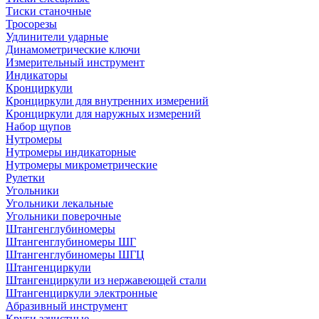
Тиски станочные
Тросорезы
Удлинители ударные
Динамометрические ключи
Измерительный инструмент
Индикаторы
Кронциркули
Кронциркули для внутренних измерений
Кронциркули для наружных измерений
Набор щупов
Нутромеры
Нутромеры индикаторные
Нутромеры микрометрические
Рулетки
Угольники
Угольники лекальные
Угольники поверочные
Штангенглубиномеры
Штангенглубиномеры ШГ
Штангенглубиномеры ШГЦ
Штангенциркули
Штангенциркули из нержавеющей стали
Штангенциркули электронные
Абразивный инструмент
Круги зачистные