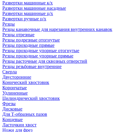
Развертки машинные к/х
Развертки машинные насадные
Развертки машинные ц/х
Развертки ручные ц/х
Резцы
Резцы канавочные для нарезания внутренних канавок
Резцы отрезные
Резцы подрезные отогнутые
Резцы проходные прямые
Резцы проходные упорные отогнутые
Резцы проходные упорные прямые
Резцы расточные для сквозных отверстий
Резцы резьбовые внутренние
Сверла
Двусторонние
Конический хвостовик
Корончатые
Удлиненные
Цилиндрический хвостовик
Фрезы
Дисковые
Для Т-образных пазов
Концевые
Ласточкин хвост
Ножи для фрез