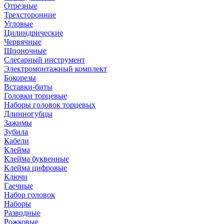
Отрезные
Трехсторонние
Угловые
Цилиндрические
Червячные
Шпоночные
Слесарный инструмент
Электромонтажный комплект
Бокорезы
Вставки-биты
Головки торцевые
Наборы головок торцевых
Длинногубцы
Зажимы
Зубила
Кабели
Клейма
Клейма буквенные
Клейма цифровые
Ключи
Гаечные
Набор головок
Наборы
Разводные
Рожковые