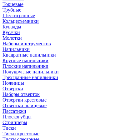
Торцевые
Трубные
Шестигранные
Кольцесъемники
Кувалды
Кусачки
Молотки
Наборы инструментов
Напильники
Квадратные напильники
Круглые напильники
Плоские напильники
Полукруглые напильники
Трехгранные напильники
Ножницы
Отвертки
Наборы отверток
Отвертки крестовые
Отвертки шлицевые
Пассатижи
Плоскогубцы
Стрипперы
Тиски
Тиски крестовые
Тиски слесарные