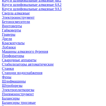
Круги шлифовальные алмазные 4В2
Круги шлифовальные алмазные 6A2
Круги шлифовальные алмазные 9А3
Сверла алмазные
Электроинструмент
Бетоносмесители
Винтоверты
Гайковерты
Граверы
Дрели
Краскопульты
Лобзики
Машины алмазного бурения
Перфораторы
Сварочные аппараты
Стабилизаторы автоматические
Станки
Станции водоснабжения
Фены
Шлифмашины
Штроборезы
Электроплиткорезы
Пневмоинструмент
Балансиры
Балансиры тросовые