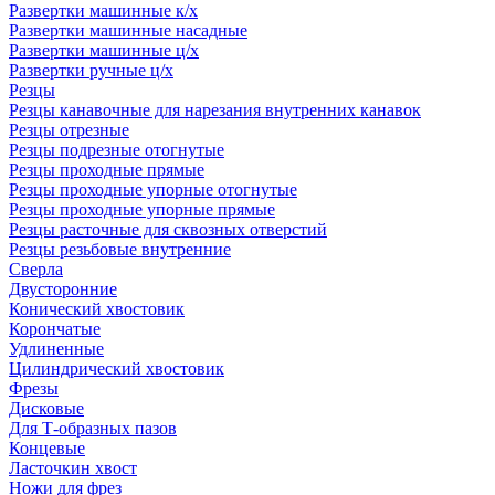
Развертки машинные к/х
Развертки машинные насадные
Развертки машинные ц/х
Развертки ручные ц/х
Резцы
Резцы канавочные для нарезания внутренних канавок
Резцы отрезные
Резцы подрезные отогнутые
Резцы проходные прямые
Резцы проходные упорные отогнутые
Резцы проходные упорные прямые
Резцы расточные для сквозных отверстий
Резцы резьбовые внутренние
Сверла
Двусторонние
Конический хвостовик
Корончатые
Удлиненные
Цилиндрический хвостовик
Фрезы
Дисковые
Для Т-образных пазов
Концевые
Ласточкин хвост
Ножи для фрез