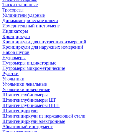
Тиски станочные
Тросорезы
Удлинители ударные
Динамометрические ключи
Измерительный инструмент
Индикаторы
Кронциркули
Кронциркули для внутренних измерений
Кронциркули для наружных измерений
Набор щупов
Нутромеры
Нутромеры индикаторные
Нутромеры микрометрические
Рулетки
Угольники
Угольники лекальные
Угольники поверочные
Штангенглубиномеры
Штангенглубиномеры ШГ
Штангенглубиномеры ШГЦ
Штангенциркули
Штангенциркули из нержавеющей стали
Штангенциркули электронные
Абразивный инструмент
Круги зачистные