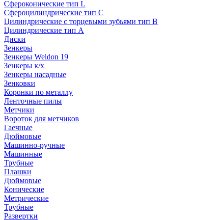
Сфероконические тип L
Сфероцилиндрические тип C
Цилиндрические с торцевыми зубьями тип B
Цилиндрические тип А
Диски
Зенкеры
Зенкеры Weldon 19
Зенкеры к/х
Зенкеры насадные
Зенковки
Коронки по металлу
Ленточные пилы
Метчики
Вороток для метчиков
Гаечные
Дюймовые
Машинно-ручные
Машинные
Трубные
Плашки
Дюймовые
Конические
Метрические
Трубные
Развертки