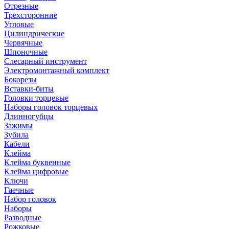
Отрезные
Трехсторонние
Угловые
Цилиндрические
Червячные
Шпоночные
Слесарный инструмент
Электромонтажный комплект
Бокорезы
Вставки-биты
Головки торцевые
Наборы головок торцевых
Длинногубцы
Зажимы
Зубила
Кабели
Клейма
Клейма буквенные
Клейма цифровые
Ключи
Гаечные
Набор головок
Наборы
Разводные
Рожковые