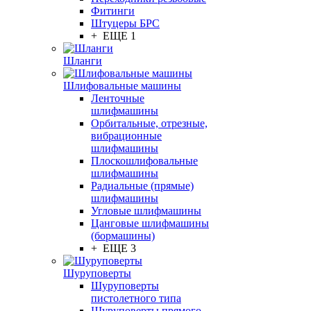
Фитинги
Штуцеры БРС
+ ЕЩЕ 1
Шланги
Шлифовальные машины
Ленточные
шлифмашины
Орбитальные, отрезные,
вибрационные
шлифмашины
Плоскошлифовальные
шлифмашины
Радиальные (прямые)
шлифмашины
Угловые шлифмашины
Цанговые шлифмашины
(бормашины)
+ ЕЩЕ 3
Шуруповерты
Шуруповерты
пистолетного типа
Шуруповерты прямого