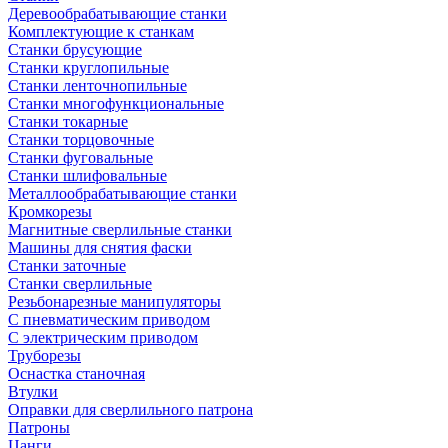
Деревообрабатывающие станки
Комплектующие к станкам
Станки брусующие
Станки круглопильные
Станки ленточнопильные
Станки многофункциональные
Станки токарные
Станки торцовочные
Станки фуговальные
Станки шлифовальные
Металлообрабатывающие станки
Кромкорезы
Магнитные сверлильные станки
Машины для снятия фаски
Станки заточные
Станки сверлильные
Резьбонарезные манипуляторы
С пневматическим приводом
С электрическим приводом
Труборезы
Оснастка станочная
Втулки
Оправки для сверлильного патрона
Патроны
Цанги