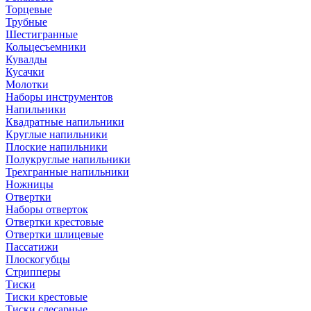
Торцевые
Трубные
Шестигранные
Кольцесъемники
Кувалды
Кусачки
Молотки
Наборы инструментов
Напильники
Квадратные напильники
Круглые напильники
Плоские напильники
Полукруглые напильники
Трехгранные напильники
Ножницы
Отвертки
Наборы отверток
Отвертки крестовые
Отвертки шлицевые
Пассатижи
Плоскогубцы
Стрипперы
Тиски
Тиски крестовые
Тиски слесарные