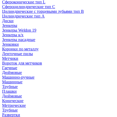
Сфероконические тип L
Сфероцилиндрические тип C
Цилиндрические с торцевыми зубьями тип B
Цилиндрические тип А
Диски
Зенкеры
Зенкеры Weldon 19
Зенкеры к/х
Зенкеры насадные
Зенковки
Коронки по металлу
Ленточные пилы
Метчики
Вороток для метчиков
Гаечные
Дюймовые
Машинно-ручные
Машинные
Трубные
Плашки
Дюймовые
Конические
Метрические
Трубные
Развертки