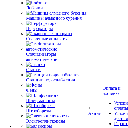
Лобзики
Машины алмазного бурения
Перфораторы
Сварочные аппараты
Стабилизаторы
автоматические
Станки
Станции водоснабжения
Оплата и
Фены
доставка
Шлифмашины
Услови
оплат
Штроборезы
Акции
Услови
достав
Электроплиткорезы
Гарант