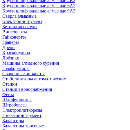
Круги шлифовальные алмазные 4В2
Круги шлифовальные алмазные 6A2
Круги шлифовальные алмазные 9А3
Сверла алмазные
Электроинструмент
Бетоносмесители
Винтоверты
Гайковерты
Граверы
Дрели
Краскопульты
Лобзики
Машины алмазного бурения
Перфораторы
Сварочные аппараты
Стабилизаторы автоматические
Станки
Станции водоснабжения
Фены
Шлифмашины
Штроборезы
Электроплиткорезы
Пневмоинструмент
Балансиры
Балансиры тросовые