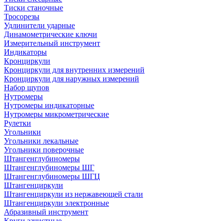
Тиски станочные
Тросорезы
Удлинители ударные
Динамометрические ключи
Измерительный инструмент
Индикаторы
Кронциркули
Кронциркули для внутренних измерений
Кронциркули для наружных измерений
Набор щупов
Нутромеры
Нутромеры индикаторные
Нутромеры микрометрические
Рулетки
Угольники
Угольники лекальные
Угольники поверочные
Штангенглубиномеры
Штангенглубиномеры ШГ
Штангенглубиномеры ШГЦ
Штангенциркули
Штангенциркули из нержавеющей стали
Штангенциркули электронные
Абразивный инструмент
Круги зачистные