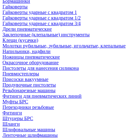
Бормашинки
Гайковерты
Гайковерты ударные с квадратом 1
Гайковерты ударные с квадратом 1/2
Гайковерты ударные с квадратом 3/4
Дрели пневматические
Заклепочные (клепальные) инструменты
Клещи (кусачки)
Молотки рубильные, зубильные, игольчатые, клепальные
Напильники, надфили
Ножницы пневматические
Окрасочное оборудование
Пистолеты для нанесения силикона
Пневмостеплеры
Присоски вакуумные
Продувочные пистолеты
Резьбонарезные машины
Фитинги для пневматических линий
Муфты БРС
Переходники резьбовые
Фитинги
Штуцеры БРС
Шланги
Шлифовальные машины
Ленточные шлифмашины