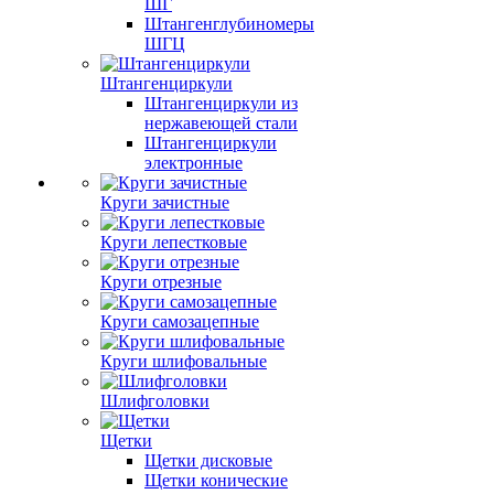
ШГ
Штангенглубиномеры
ШГЦ
Штангенциркули
Штангенциркули из
нержавеющей стали
Штангенциркули
электронные
Круги зачистные
Круги лепестковые
Круги отрезные
Круги самозацепные
Круги шлифовальные
Шлифголовки
Щетки
Щетки дисковые
Щетки конические