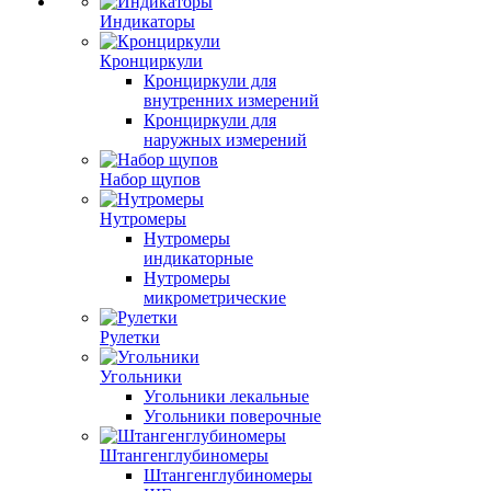
Индикаторы
Кронциркули
Кронциркули для
внутренних измерений
Кронциркули для
наружных измерений
Набор щупов
Нутромеры
Нутромеры
индикаторные
Нутромеры
микрометрические
Рулетки
Угольники
Угольники лекальные
Угольники поверочные
Штангенглубиномеры
Штангенглубиномеры