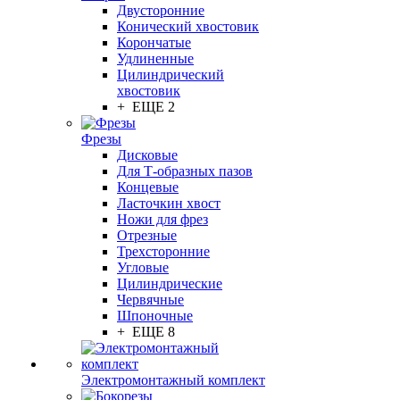
Двусторонние
Конический хвостовик
Корончатые
Удлиненные
Цилиндрический
хвостовик
+ ЕЩЕ 2
Фрезы
Дисковые
Для Т-образных пазов
Концевые
Ласточкин хвост
Ножи для фрез
Отрезные
Трехсторонние
Угловые
Цилиндрические
Червячные
Шпоночные
+ ЕЩЕ 8
Электромонтажный комплект