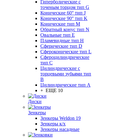
Гиперболические с
точеным торцом тип G
Конические 60° тип J
Конические 90° тип K
Конические тип M
Обратный конус тип N
Овальные тип E
Пламевидные тип H
Сферические тип D
Сфероконические тип L
Сфероцилиндрические
тип C
Цилиндрические с
торцевыми зубьями тип
B
Цилиндрические тип А
+ ЕЩЕ 10
Диски
Зенкеры
Зенкеры Weldon 19
Зенкеры к/х
Зенкеры насадные