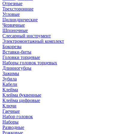
Отрезные
Трехсторонние
Угловые
Цилиндрические
Червячные
Шпоночные
Слесарный инструмент
Электромонтажный комплект
Бокорезы
Вставки-биты
Головки торцевые
Наборы головок торцевых
Длинногубцы
Зажимы
Зубила
Кабели
Клейма
Клейма буквенные
Клейма цифровые
Ключи
Гаечные
Набор головок
Наборы
Разводные
Рожковые