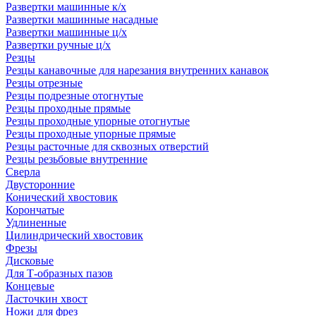
Развертки машинные к/х
Развертки машинные насадные
Развертки машинные ц/х
Развертки ручные ц/х
Резцы
Резцы канавочные для нарезания внутренних канавок
Резцы отрезные
Резцы подрезные отогнутые
Резцы проходные прямые
Резцы проходные упорные отогнутые
Резцы проходные упорные прямые
Резцы расточные для сквозных отверстий
Резцы резьбовые внутренние
Сверла
Двусторонние
Конический хвостовик
Корончатые
Удлиненные
Цилиндрический хвостовик
Фрезы
Дисковые
Для Т-образных пазов
Концевые
Ласточкин хвост
Ножи для фрез