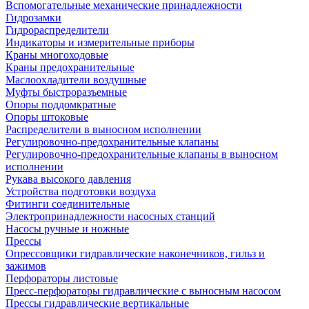
Вспомогательные механические принадлежности
Гидрозамки
Гидрораспределители
Индикаторы и измерительные приборы
Краны многоходовые
Краны предохранительные
Маслоохладители воздушные
Муфты быстроразъемные
Опоры поддомкратные
Опоры штоковые
Распределители в выносном исполнении
Регулировочно-предохранительные клапаны
Регулировочно-предохранительные клапаны в выносном
исполнении
Рукава высокого давления
Устройства подготовки воздуха
Фитинги соединительные
Электропринадлежности насосных станций
Насосы ручные и ножные
Прессы
Опрессовщики гидравлические наконечников, гильз и
зажимов
Перфораторы листовые
Пресс-перфораторы гидравлические с выносным насосом
Прессы гидравлические вертикальные