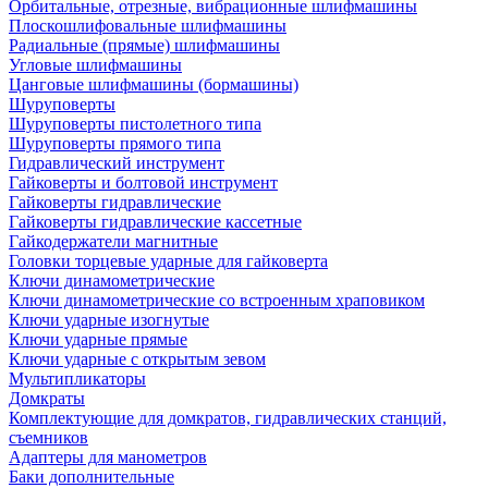
Орбитальные, отрезные, вибрационные шлифмашины
Плоскошлифовальные шлифмашины
Радиальные (прямые) шлифмашины
Угловые шлифмашины
Цанговые шлифмашины (бормашины)
Шуруповерты
Шуруповерты пистолетного типа
Шуруповерты прямого типа
Гидравлический инструмент
Гайковерты и болтовой инструмент
Гайковерты гидравлические
Гайковерты гидравлические кассетные
Гайкодержатели магнитные
Головки торцевые ударные для гайковерта
Ключи динамометрические
Ключи динамометрические со встроенным храповиком
Ключи ударные изогнутые
Ключи ударные прямые
Ключи ударные с открытым зевом
Мультипликаторы
Домкраты
Комплектующие для домкратов, гидравлических станций,
съемников
Адаптеры для манометров
Баки дополнительные