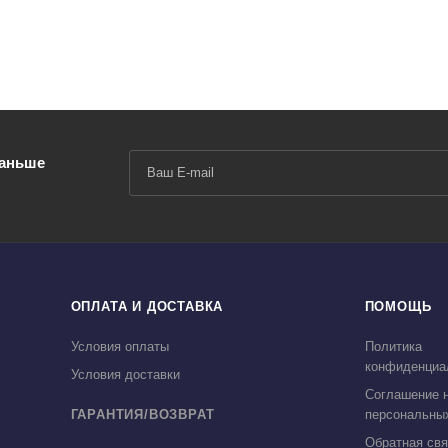
ний контактный слой - надежное удержание инструмента в руке.
раньше
ОПЛАТА И ДОСТАВКА
ПОМОЩЬ
Условия оплаты
Политика
конфиденциа
Условия доставки
Соглашение н
ГАРАНТИЯ/ВОЗВРАТ
персональны
Обратная свя