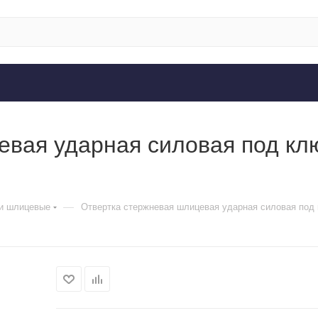
евая ударная силовая под кл
—
и шлицевые
Отвертка стержневая шлицевая ударная силовая под