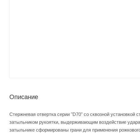
Описание
Стержневая отвертка серии "D70" со сквозной установкой 
затыльником рукоятки, выдерживающим воздействие удара,
затыльнике сформированы грани для применения рожкового
крепежный элемент. Современные материалы основы рукоя