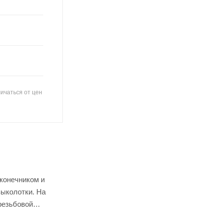
ичаться от цен
конечником и
выколотки. На
резьбовой
ри ударной