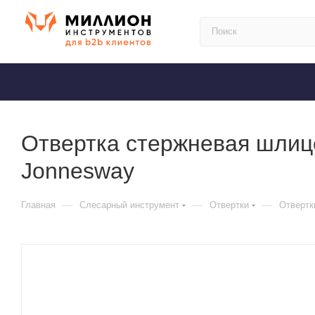
Отвертка стержневая шлиц
Jonnesway
—
—
—
Главная
Слесарный инструмент
Отвертки
Отвертк