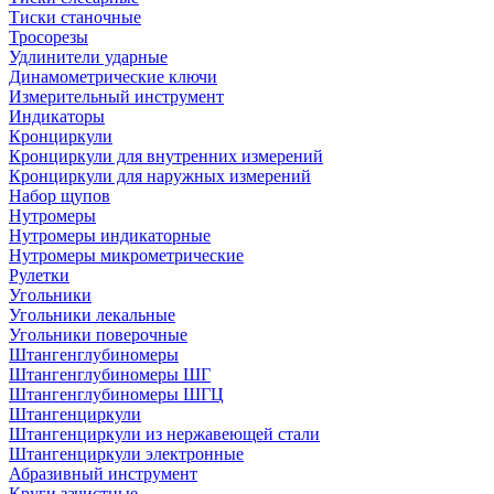
Тиски станочные
Тросорезы
Удлинители ударные
Динамометрические ключи
Измерительный инструмент
Индикаторы
Кронциркули
Кронциркули для внутренних измерений
Кронциркули для наружных измерений
Набор щупов
Нутромеры
Нутромеры индикаторные
Нутромеры микрометрические
Рулетки
Угольники
Угольники лекальные
Угольники поверочные
Штангенглубиномеры
Штангенглубиномеры ШГ
Штангенглубиномеры ШГЦ
Штангенциркули
Штангенциркули из нержавеющей стали
Штангенциркули электронные
Абразивный инструмент
Круги зачистные