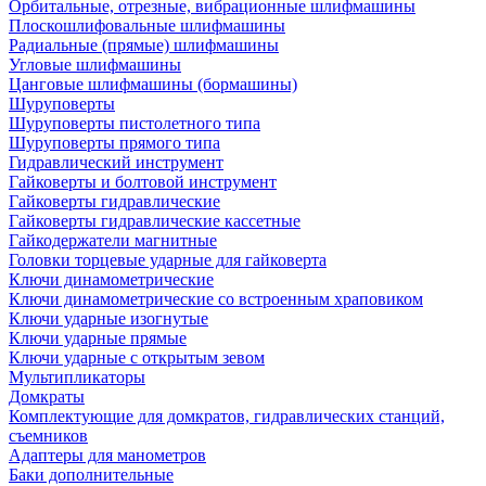
Орбитальные, отрезные, вибрационные шлифмашины
Плоскошлифовальные шлифмашины
Радиальные (прямые) шлифмашины
Угловые шлифмашины
Цанговые шлифмашины (бормашины)
Шуруповерты
Шуруповерты пистолетного типа
Шуруповерты прямого типа
Гидравлический инструмент
Гайковерты и болтовой инструмент
Гайковерты гидравлические
Гайковерты гидравлические кассетные
Гайкодержатели магнитные
Головки торцевые ударные для гайковерта
Ключи динамометрические
Ключи динамометрические со встроенным храповиком
Ключи ударные изогнутые
Ключи ударные прямые
Ключи ударные с открытым зевом
Мультипликаторы
Домкраты
Комплектующие для домкратов, гидравлических станций,
съемников
Адаптеры для манометров
Баки дополнительные