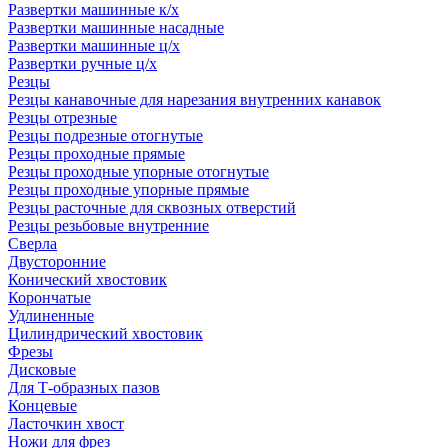
Развертки машинные к/х
Развертки машинные насадные
Развертки машинные ц/х
Развертки ручные ц/х
Резцы
Резцы канавочные для нарезания внутренних канавок
Резцы отрезные
Резцы подрезные отогнутые
Резцы проходные прямые
Резцы проходные упорные отогнутые
Резцы проходные упорные прямые
Резцы расточные для сквозных отверстий
Резцы резьбовые внутренние
Сверла
Двусторонние
Конический хвостовик
Корончатые
Удлиненные
Цилиндрический хвостовик
Фрезы
Дисковые
Для Т-образных пазов
Концевые
Ласточкин хвост
Ножи для фрез