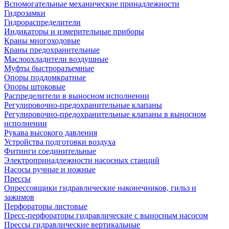
Вспомогательные механические принадлежности
Гидрозамки
Гидрораспределители
Индикаторы и измерительные приборы
Краны многоходовые
Краны предохранительные
Маслоохладители воздушные
Муфты быстроразъемные
Опоры поддомкратные
Опоры штоковые
Распределители в выносном исполнении
Регулировочно-предохранительные клапаны
Регулировочно-предохранительные клапаны в выносном
исполнении
Рукава высокого давления
Устройства подготовки воздуха
Фитинги соединительные
Электропринадлежности насосных станций
Насосы ручные и ножные
Прессы
Опрессовщики гидравлические наконечников, гильз и
зажимов
Перфораторы листовые
Пресс-перфораторы гидравлические с выносным насосом
Прессы гидравлические вертикальные