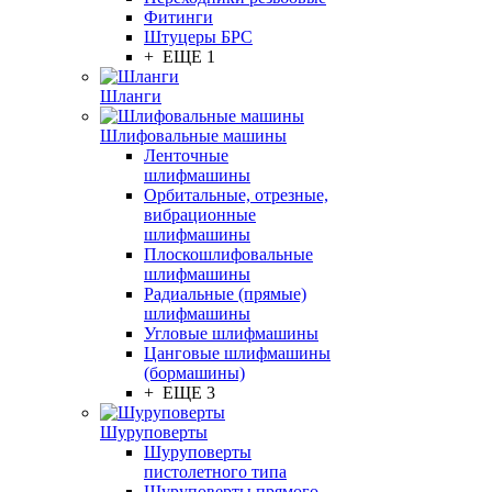
Фитинги
Штуцеры БРС
+ ЕЩЕ 1
Шланги
Шлифовальные машины
Ленточные
шлифмашины
Орбитальные, отрезные,
вибрационные
шлифмашины
Плоскошлифовальные
шлифмашины
Радиальные (прямые)
шлифмашины
Угловые шлифмашины
Цанговые шлифмашины
(бормашины)
+ ЕЩЕ 3
Шуруповерты
Шуруповерты
пистолетного типа
Шуруповерты прямого