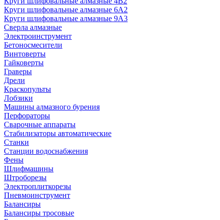
Круги шлифовальные алмазные 4В2
Круги шлифовальные алмазные 6A2
Круги шлифовальные алмазные 9А3
Сверла алмазные
Электроинструмент
Бетоносмесители
Винтоверты
Гайковерты
Граверы
Дрели
Краскопульты
Лобзики
Машины алмазного бурения
Перфораторы
Сварочные аппараты
Стабилизаторы автоматические
Станки
Станции водоснабжения
Фены
Шлифмашины
Штроборезы
Электроплиткорезы
Пневмоинструмент
Балансиры
Балансиры тросовые