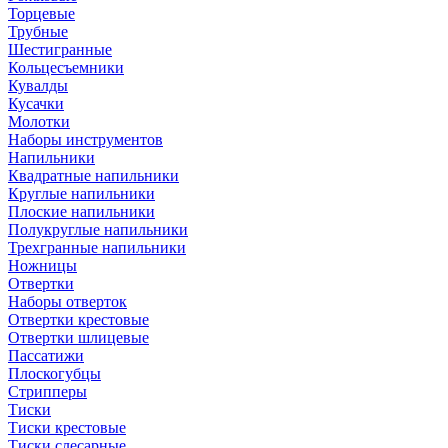
Торцевые
Трубные
Шестигранные
Кольцесъемники
Кувалды
Кусачки
Молотки
Наборы инструментов
Напильники
Квадратные напильники
Круглые напильники
Плоские напильники
Полукруглые напильники
Трехгранные напильники
Ножницы
Отвертки
Наборы отверток
Отвертки крестовые
Отвертки шлицевые
Пассатижи
Плоскогубцы
Стрипперы
Тиски
Тиски крестовые
Тиски слесарные