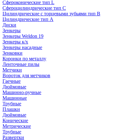
Сфероконические тип L
Сфероцилиндрические тип C
Цилиндрические с торцевыми зубьями тип B
Цилиндрические тип А
Диски
Зенкеры
Зенкеры Weldon 19
Зенкеры к/х
Зенкеры насадные
Зенковки
Коронки по металлу
Ленточные пилы
Метчики
Вороток для метчиков
Гаечные
Дюймовые
Машинно-ручные
Машинные
Трубные
Плашки
Дюймовые
Конические
Метрические
Трубные
Развертки