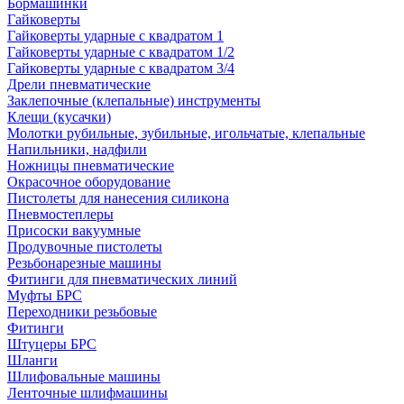
Бормашинки
Гайковерты
Гайковерты ударные с квадратом 1
Гайковерты ударные с квадратом 1/2
Гайковерты ударные с квадратом 3/4
Дрели пневматические
Заклепочные (клепальные) инструменты
Клещи (кусачки)
Молотки рубильные, зубильные, игольчатые, клепальные
Напильники, надфили
Ножницы пневматические
Окрасочное оборудование
Пистолеты для нанесения силикона
Пневмостеплеры
Присоски вакуумные
Продувочные пистолеты
Резьбонарезные машины
Фитинги для пневматических линий
Муфты БРС
Переходники резьбовые
Фитинги
Штуцеры БРС
Шланги
Шлифовальные машины
Ленточные шлифмашины