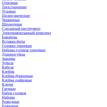
Отрезные
Трехсторонние
Угловые
Цилиндрические
Червячные
Шпоночные
Слесарный инструмент
Электромонтажный комплект
Бокорезы
Вставки-биты
Головки торцевые
Наборы головок торцевых
Длинногубцы
Зажимы
Зубила
Кабели
Клейма
Клейма буквенные
Клейма цифровые
Ключи
Гаечные
Набор головок
Наборы
Разводные
Рожковые