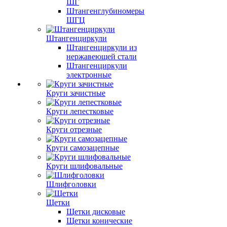
ШГ
Штангенглубиномеры
ШГЦ
Штангенциркули
Штангенциркули из
нержавеющей стали
Штангенциркули
электронные
Круги зачистные
Круги лепестковые
Круги отрезные
Круги самозацепные
Круги шлифовальные
Шлифголовки
Щетки
Щетки дисковые
Щетки конические