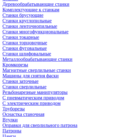
Деревообрабатывающие станки
Комплектующие к станкам
Станки брусующие
Станки круглопильные
Станки ленточнопильные
Станки многофункциональные
Станки токарные
Станки торцовочные
Станки фуговальные
Станки шлифовальные
Металлообрабатывающие станки
Кромкорезы
Магнитные сверлильные станки
Машины для снятия фаски
Станки заточные
Станки сверлильные
Резьбонарезные манипуляторы
С пневматическим приводом
С электрическим приводом
Труборезы
Оснастка станочная
Втулки
Оправки для сверлильного патрона
Патроны
Цанги