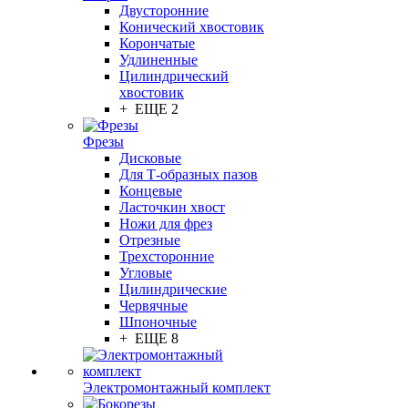
Двусторонние
Конический хвостовик
Корончатые
Удлиненные
Цилиндрический
хвостовик
+ ЕЩЕ 2
Фрезы
Дисковые
Для Т-образных пазов
Концевые
Ласточкин хвост
Ножи для фрез
Отрезные
Трехсторонние
Угловые
Цилиндрические
Червячные
Шпоночные
+ ЕЩЕ 8
Электромонтажный комплект