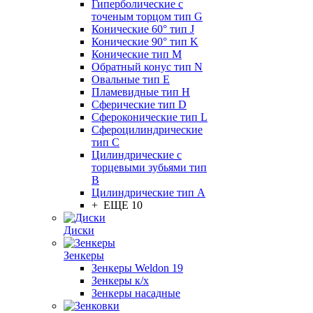
Гиперболические с
точеным торцом тип G
Конические 60° тип J
Конические 90° тип K
Конические тип M
Обратный конус тип N
Овальные тип E
Пламевидные тип H
Сферические тип D
Сфероконические тип L
Сфероцилиндрические
тип C
Цилиндрические с
торцевыми зубьями тип
B
Цилиндрические тип А
+ ЕЩЕ 10
Диски
Зенкеры
Зенкеры Weldon 19
Зенкеры к/х
Зенкеры насадные