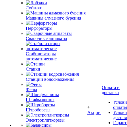
Лобзики
Машины алмазного бурения
Перфораторы
Сварочные аппараты
Стабилизаторы
автоматические
Станки
Станции водоснабжения
Оплата и
Фены
доставка
Шлифмашины
Услови
оплат
Штроборезы
Акции
Услови
достав
Электроплиткорезы
Гарант