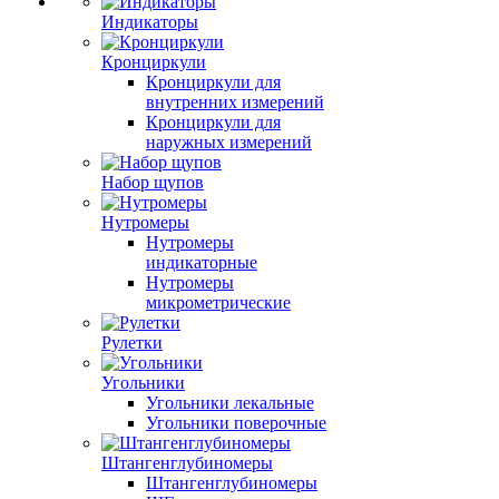
Индикаторы
Кронциркули
Кронциркули для
внутренних измерений
Кронциркули для
наружных измерений
Набор щупов
Нутромеры
Нутромеры
индикаторные
Нутромеры
микрометрические
Рулетки
Угольники
Угольники лекальные
Угольники поверочные
Штангенглубиномеры
Штангенглубиномеры